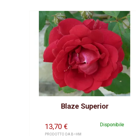
Blaze Superior
Disponibile
13,70
€
PRODOTTO DA B÷HM