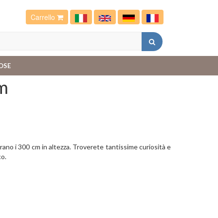
Carrello
OSE
m
m
ano i 300 cm in altezza. Troverete tantissime curiosità e
co.