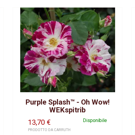
Purple Splash™ - Oh Wow!
WEKspitrib
Disponibile
13,70
€
PRODOTTO DA CARRUTH