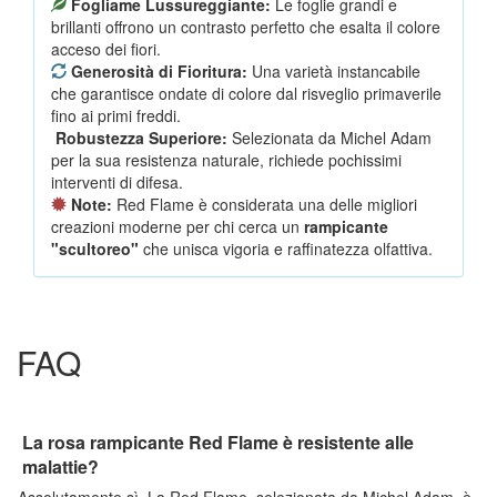
Fogliame Lussureggiante:
Le foglie grandi e
brillanti offrono un contrasto perfetto che esalta il colore
acceso dei fiori.
Generosità di Fioritura:
Una varietà instancabile
che garantisce ondate di colore dal risveglio primaverile
fino ai primi freddi.
Robustezza Superiore:
Selezionata da Michel Adam
per la sua resistenza naturale, richiede pochissimi
interventi di difesa.
Note:
Red Flame è considerata una delle migliori
creazioni moderne per chi cerca un
rampicante
"scultoreo"
che unisca vigoria e raffinatezza olfattiva.
FAQ
La rosa rampicante Red Flame è resistente alle
malattie?
Assolutamente sì. La Red Flame, selezionata da Michel Adam, è