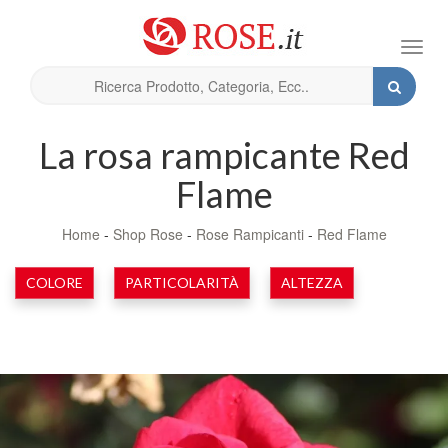
Toggl
navig
La rosa rampicante Red
Flame
Home
-
Shop Rose
-
Rose Rampicanti
-
Red Flame
COLORE
PARTICOLARITÀ
ALTEZZA