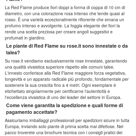
La Red Flame produce fiori doppi a forma di coppa di 10 cm di
diametro, con una colorazione rosa intenso che tende quasi al
rosso. È una varietà eccezionalmente rifiorente che emana un
profumo intenso e avvolgente. La foggia elegante dei fiori la
rende una scelta preziosa per creare angoli suggestivi e
profumati in giardino.
Le piante di Red Flame su rose.it sono innestate o da
talea?
Su rose.it vendiamo esclusivamente rose innestate, garantendo
una qualità vivaistica superiore rispetto alle comuni talee.
L'innesto conferisce alla Red Flame maggiore forza vegetativa,
longevità e un apparato radicale più profondo, fondamentale per
sostenere la sua crescita fino a 4 metri. Ogni esemplare è
etichettato singolarmente per certificarne l'autenticità e
l'eccellenza vivaistica di uno dei leader del settore in Europa.
Come viene garantita la spedizione e quali forme di
pagamento accettate?
Assicuriamo imballaggi professionali per spedizioni sicure in tutta
Europa, inviando solo piante di prima scelta mai difettose. Nel
pacco troverete una brochure tecnica con i consigli pratici dei