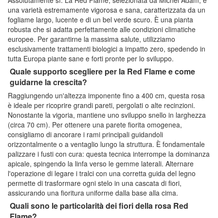
una varietà estremamente vigorosa e sana, caratterizzata da un
fogliame largo, lucente e di un bel verde scuro. È una pianta
robusta che si adatta perfettamente alle condizioni climatiche
europee. Per garantirne la massima salute, utilizziamo
esclusivamente trattamenti biologici a impatto zero, spedendo in
tutta Europa piante sane e forti pronte per lo sviluppo.
Quale supporto scegliere per la Red Flame e come
guidarne la crescita?
Raggiungendo un'altezza imponente fino a 400 cm, questa rosa
è ideale per ricoprire grandi pareti, pergolati o alte recinzioni.
Nonostante la vigoria, mantiene uno sviluppo snello in larghezza
(circa 70 cm). Per ottenere una parete fiorita omogenea,
consigliamo di ancorare i rami principali guidandoli
orizzontalmente o a ventaglio lungo la struttura. È fondamentale
palizzare i fusti con cura: questa tecnica interrompe la dominanza
apicale, spingendo la linfa verso le gemme laterali. Alternare
l'operazione di legare i tralci con una corretta guida del legno
permette di trasformare ogni stelo in una cascata di fiori,
assicurando una fioritura uniforme dalla base alla cima.
Quali sono le particolarità dei fiori della rosa Red
Flame?