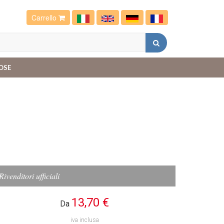
Carrello
OSE
Rivenditori ufficiali
13,70 €
Da
iva inclusa