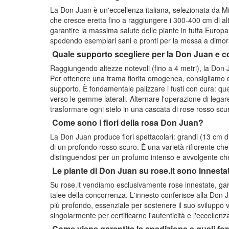
La Don Juan è un'eccellenza italiana, selezionata da 
che cresce eretta fino a raggiungere i 300-400 cm di a
garantire la massima salute delle piante in tutta Europa
spedendo esemplari sani e pronti per la messa a dimor
Quale supporto scegliere per la Don Juan e 
Raggiungendo altezze notevoli (fino a 4 metri), la Don Jua
Per ottenere una trama fiorita omogenea, consigliamo di
supporto. È fondamentale palizzare i fusti con cura: qu
verso le gemme laterali. Alternare l'operazione di legare
trasformare ogni stelo in una cascata di rose rosso scur
Come sono i fiori della rosa Don Juan?
La Don Juan produce fiori spettacolari: grandi (13 cm d
di un profondo rosso scuro. È una varietà rifiorente che
distinguendosi per un profumo intenso e avvolgente che
Le piante di Don Juan su rose.it sono innesta
Su rose.it vendiamo esclusivamente rose innestate, gara
talee della concorrenza. L'innesto conferisce alla Don 
più profondo, essenziale per sostenere il suo sviluppo 
singolarmente per certificarne l'autenticità e l'eccellenza
Come viene garantita la spedizione e quali f