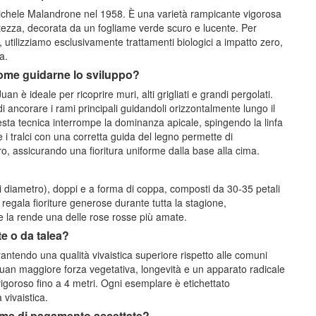
Michele Malandrone nel 1958. È una varietà rampicante vigorosa
ltezza, decorata da un fogliame verde scuro e lucente. Per
, utilizziamo esclusivamente trattamenti biologici a impatto zero,
a.
come guidarne lo sviluppo?
n è ideale per ricoprire muri, alti grigliati e grandi pergolati.
 ancorare i rami principali guidandoli orizzontalmente lungo il
esta tecnica interrompe la dominanza apicale, spingendo la linfa
 i tralci con una corretta guida del legno permette di
o, assicurando una fioritura uniforme dalla base alla cima.
i diametro), doppi e a forma di coppa, composti da 30-35 petali
 regala fioriture generose durante tutta la stagione,
 la rende una delle rose rosse più amate.
te o da talea?
ntendo una qualità vivaistica superiore rispetto alle comuni
Juan maggiore forza vegetativa, longevità e un apparato radicale
vigoroso fino a 4 metri. Ogni esemplare è etichettato
 vivaistica.
orme di pagamento accettate?