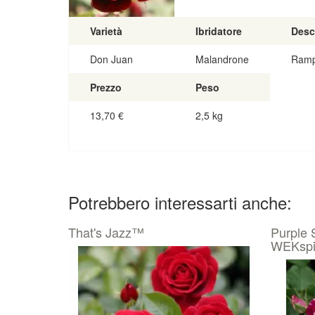
Varietà
Ibridatore
Desc
Don Juan
Malandrone
Ramp
Prezzo
Peso
13,70
€
2,5 kg
Potrebbero interessarti anche:
That's Jazz™
Purple
WEKspit