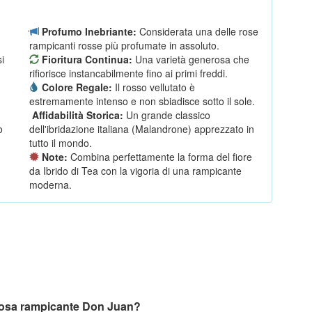
Profumo Inebriante:
Considerata una delle rose
.
rampicanti rosse più profumate in assoluto.
si
Fioritura Continua:
Una varietà generosa che
rifiorisce instancabilmente fino ai primi freddi.
Colore Regale:
Il rosso vellutato è
n
estremamente intenso e non sbiadisce sotto il sole.
Affidabilità Storica:
Un grande classico
ò
dell'ibridazione italiana (Malandrone) apprezzato in
tutto il mondo.
Note:
Combina perfettamente la forma del fiore
da Ibrido di Tea con la vigoria di una rampicante
moderna.
la rosa rampicante Don Juan?