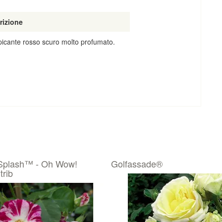
rizione
icante rosso scuro molto profumato.
 Splash™ - Oh Wow!
Golfassade®
rib