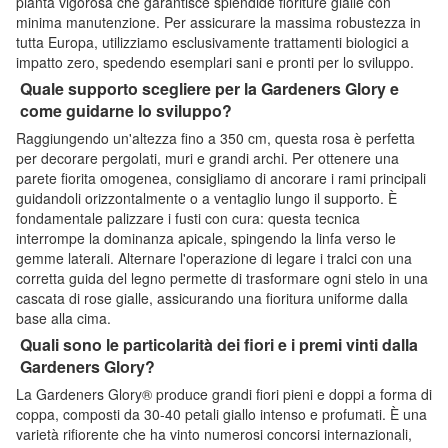
pianta vigorosa che garantisce splendide fioriture gialle con
minima manutenzione. Per assicurare la massima robustezza in
tutta Europa, utilizziamo esclusivamente trattamenti biologici a
impatto zero, spedendo esemplari sani e pronti per lo sviluppo.
Quale supporto scegliere per la Gardeners Glory e
come guidarne lo sviluppo?
Raggiungendo un'altezza fino a 350 cm, questa rosa è perfetta
per decorare pergolati, muri e grandi archi. Per ottenere una
parete fiorita omogenea, consigliamo di ancorare i rami principali
guidandoli orizzontalmente o a ventaglio lungo il supporto. È
fondamentale palizzare i fusti con cura: questa tecnica
interrompe la dominanza apicale, spingendo la linfa verso le
gemme laterali. Alternare l'operazione di legare i tralci con una
corretta guida del legno permette di trasformare ogni stelo in una
cascata di rose gialle, assicurando una fioritura uniforme dalla
base alla cima.
Quali sono le particolarità dei fiori e i premi vinti dalla
Gardeners Glory?
La Gardeners Glory® produce grandi fiori pieni e doppi a forma di
coppa, composti da 30-40 petali giallo intenso e profumati. È una
varietà rifiorente che ha vinto numerosi concorsi internazionali,