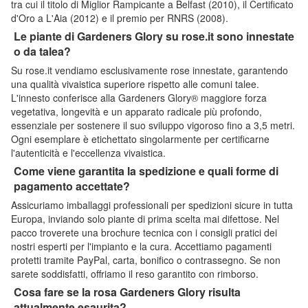
tra cui il titolo di Miglior Rampicante a Belfast (2010), il Certificato
d'Oro a L'Aia (2012) e il premio per RNRS (2008).
Le piante di Gardeners Glory su rose.it sono innestate
o da talea?
Su rose.it vendiamo esclusivamente rose innestate, garantendo
una qualità vivaistica superiore rispetto alle comuni talee.
L'innesto conferisce alla Gardeners Glory® maggiore forza
vegetativa, longevità e un apparato radicale più profondo,
essenziale per sostenere il suo sviluppo vigoroso fino a 3,5 metri.
Ogni esemplare è etichettato singolarmente per certificarne
l'autenticità e l'eccellenza vivaistica.
Come viene garantita la spedizione e quali forme di
pagamento accettate?
Assicuriamo imballaggi professionali per spedizioni sicure in tutta
Europa, inviando solo piante di prima scelta mai difettose. Nel
pacco troverete una brochure tecnica con i consigli pratici dei
nostri esperti per l'impianto e la cura. Accettiamo pagamenti
protetti tramite PayPal, carta, bonifico o contrassegno. Se non
sarete soddisfatti, offriamo il reso garantito con rimborso.
Cosa fare se la rosa Gardeners Glory risulta
attualmente esaurita?