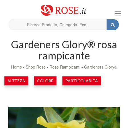
Toggl
navig
Gardeners Glory® rosa
rampicante
Home
-
Shop Rose
-
Rose Rampicanti
-
Gardeners Glory®
ALTEZZA
COLORE
PARTICOLARITÀ