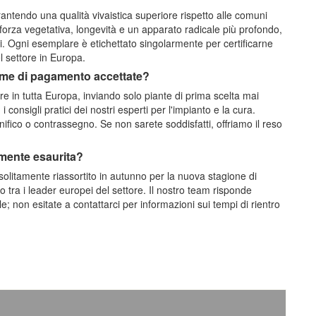
ntendo una qualità vivaistica superiore rispetto alle comuni
orza vegetativa, longevità e un apparato radicale più profondo,
i. Ogni esemplare è etichettato singolarmente per certificarne
el settore in Europa.
orme di pagamento accettate?
re in tutta Europa, inviando solo piante di prima scelta mai
consigli pratici dei nostri esperti per l'impianto e la cura.
ifico o contrassegno. Se non sarete soddisfatti, offriamo il reso
lmente esaurita?
 solitamente riassortito in autunno per la nuova stagione di
 tra i leader europei del settore. Il nostro team risponde
 non esitate a contattarci per informazioni sui tempi di rientro