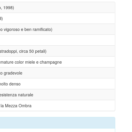
, 1998)
l)
o vigoroso e ben ramificato)
stradoppi, circa 50 petali)
umature color miele e champagne
to gradevole
molto denso
resistenza naturale
te la Mezza Ombra