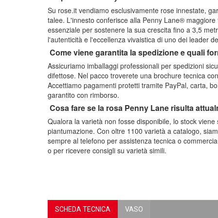
Su rose.it vendiamo esclusivamente rose innestate, gara
talee. L'innesto conferisce alla Penny Lane® maggiore f
essenziale per sostenere la sua crescita fino a 3,5 metr
l'autenticità e l'eccellenza vivaistica di uno dei leader d
Come viene garantita la spedizione e quali f
Assicuriamo imballaggi professionali per spedizioni sicu
difettose. Nel pacco troverete una brochure tecnica con i 
Accettiamo pagamenti protetti tramite PayPal, carta, bon
garantito con rimborso.
Cosa fare se la rosa Penny Lane risulta attua
Qualora la varietà non fosse disponibile, lo stock viene
piantumazione. Con oltre 1100 varietà a catalogo, siamo
sempre al telefono per assistenza tecnica o commerciale;
o per ricevere consigli su varietà simili.
SCHEDA TECNICA
VASO