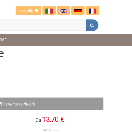
Carrello
OSE
e
Rivenditori ufficiali
13,70 €
Da
iva inclusa