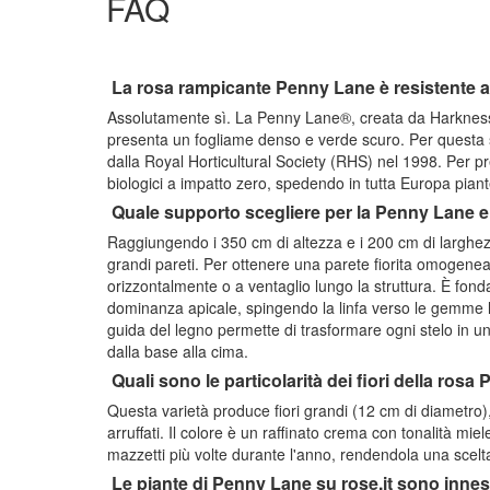
FAQ
La rosa rampicante Penny Lane è resistente al
Assolutamente sì. La Penny Lane®, creata da Harkness n
presenta un fogliame denso e verde scuro. Per questa s
dalla Royal Horticultural Society (RHS) nel 1998. Per pr
biologici a impatto zero, spedendo in tutta Europa pian
Quale supporto scegliere per la Penny Lane e
Raggiungendo i 350 cm di altezza e i 200 cm di larghezz
grandi pareti. Per ottenere una parete fiorita omogenea,
orizzontalmente o a ventaglio lungo la struttura. È fond
dominanza apicale, spingendo la linfa verso le gemme lat
guida del legno permette di trasformare ogni stelo in un
dalla base alla cima.
Quali sono le particolarità dei fiori della ros
Questa varietà produce fiori grandi (12 cm di diametro)
arruffati. Il colore è un raffinato crema con tonalità mi
mazzetti più volte durante l'anno, rendendola una scelta
Le piante di Penny Lane su rose.it sono innes