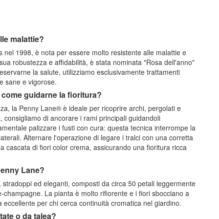
le malattie?
el 1998, è nota per essere molto resistente alle malattie e
ua robustezza e affidabilità, è stata nominata "Rosa dell'anno"
eservarne la salute, utilizziamo esclusivamente trattamenti
te sane e vigorose.
 come guidarne la fioritura?
a, la Penny Lane® è ideale per ricoprire archi, pergolati e
 consigliamo di ancorare i rami principali guidandoli
amentale palizzare i fusti con cura: questa tecnica interrompe la
erali. Alternare l'operazione di legare i tralci con una corretta
a cascata di fiori color crema, assicurando una fioritura ricca
a Penny Lane?
, stradoppi ed eleganti, composti da circa 50 petali leggermente
ele-champagne. La pianta è molto rifiorente e i fiori sbocciano a
 eccellente per chi cerca continuità cromatica nel giardino.
tate o da talea?