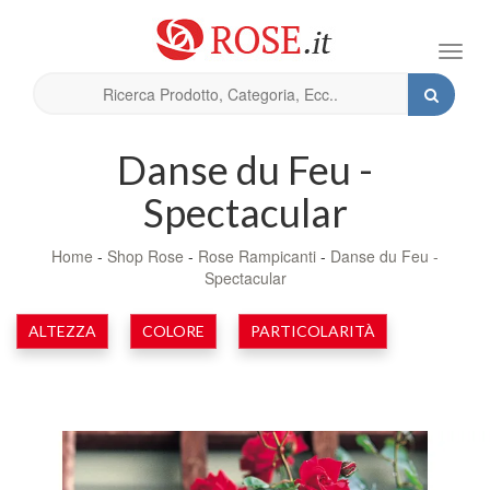
Toggl
navig
Danse du Feu -
Spectacular
Home
-
Shop Rose
-
Rose Rampicanti
-
Danse du Feu -
Spectacular
ALTEZZA
COLORE
PARTICOLARITÀ