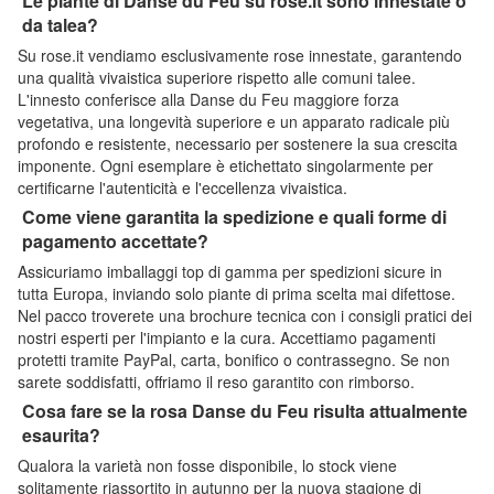
Le piante di Danse du Feu su rose.it sono innestate o
da talea?
Su rose.it vendiamo esclusivamente rose innestate, garantendo
una qualità vivaistica superiore rispetto alle comuni talee.
L'innesto conferisce alla Danse du Feu maggiore forza
vegetativa, una longevità superiore e un apparato radicale più
profondo e resistente, necessario per sostenere la sua crescita
imponente. Ogni esemplare è etichettato singolarmente per
certificarne l'autenticità e l'eccellenza vivaistica.
Come viene garantita la spedizione e quali forme di
pagamento accettate?
Assicuriamo imballaggi top di gamma per spedizioni sicure in
tutta Europa, inviando solo piante di prima scelta mai difettose.
Nel pacco troverete una brochure tecnica con i consigli pratici dei
nostri esperti per l'impianto e la cura. Accettiamo pagamenti
protetti tramite PayPal, carta, bonifico o contrassegno. Se non
sarete soddisfatti, offriamo il reso garantito con rimborso.
Cosa fare se la rosa Danse du Feu risulta attualmente
esaurita?
Qualora la varietà non fosse disponibile, lo stock viene
solitamente riassortito in autunno per la nuova stagione di