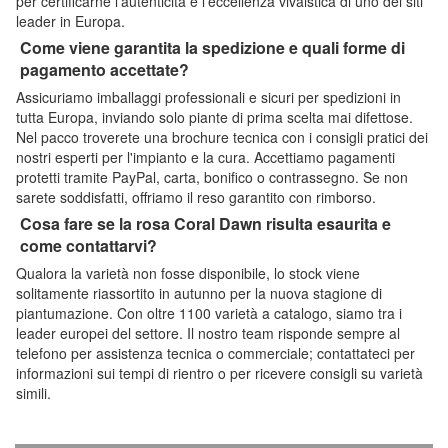
per certificarne l'autenticità e l'eccellenza vivaistica di uno dei siti
leader in Europa.
Come viene garantita la spedizione e quali forme di
pagamento accettate?
Assicuriamo imballaggi professionali e sicuri per spedizioni in
tutta Europa, inviando solo piante di prima scelta mai difettose.
Nel pacco troverete una brochure tecnica con i consigli pratici dei
nostri esperti per l'impianto e la cura. Accettiamo pagamenti
protetti tramite PayPal, carta, bonifico o contrassegno. Se non
sarete soddisfatti, offriamo il reso garantito con rimborso.
Cosa fare se la rosa Coral Dawn risulta esaurita e
come contattarvi?
Qualora la varietà non fosse disponibile, lo stock viene
solitamente riassortito in autunno per la nuova stagione di
piantumazione. Con oltre 1100 varietà a catalogo, siamo tra i
leader europei del settore. Il nostro team risponde sempre al
telefono per assistenza tecnica o commerciale; contattateci per
informazioni sui tempi di rientro o per ricevere consigli su varietà
simili.