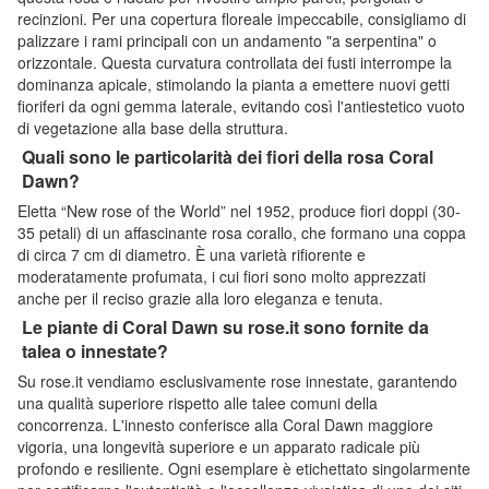
recinzioni. Per una copertura floreale impeccabile, consigliamo di
palizzare i rami principali con un andamento "a serpentina" o
orizzontale. Questa curvatura controllata dei fusti interrompe la
dominanza apicale, stimolando la pianta a emettere nuovi getti
fioriferi da ogni gemma laterale, evitando così l'antiestetico vuoto
di vegetazione alla base della struttura.
Quali sono le particolarità dei fiori della rosa Coral
Dawn?
Eletta “New rose of the World” nel 1952, produce fiori doppi (30-
35 petali) di un affascinante rosa corallo, che formano una coppa
di circa 7 cm di diametro. È una varietà rifiorente e
moderatamente profumata, i cui fiori sono molto apprezzati
anche per il reciso grazie alla loro eleganza e tenuta.
Le piante di Coral Dawn su rose.it sono fornite da
talea o innestate?
Su rose.it vendiamo esclusivamente rose innestate, garantendo
una qualità superiore rispetto alle talee comuni della
concorrenza. L'innesto conferisce alla Coral Dawn maggiore
vigoria, una longevità superiore e un apparato radicale più
profondo e resiliente. Ogni esemplare è etichettato singolarmente