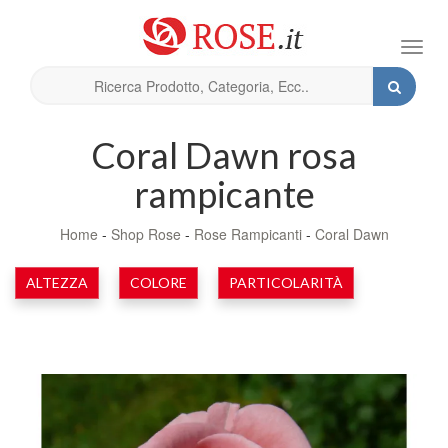
Toggl
navig
Coral Dawn rosa
rampicante
Home
-
Shop Rose
-
Rose Rampicanti
-
Coral Dawn
ALTEZZA
COLORE
PARTICOLARITÀ