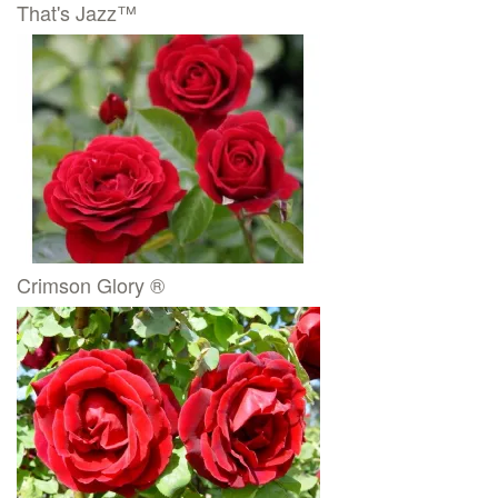
That's Jazz™
Crimson Glory ®