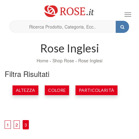
Toggl
navig
Rose Inglesi
Home
-
Shop Rose
-
Rose Inglesi
Filtra Risultati
ALTEZZA
COLORE
PARTICOLARITÀ
1
2
3