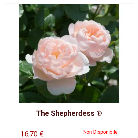
The Shepherdess ®
Non Disponibile
16,70
€