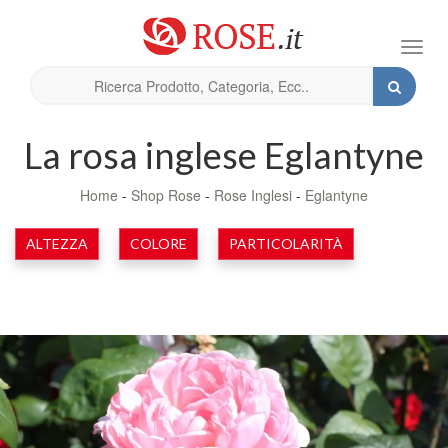
Toggl
navig
La rosa inglese Eglantyne
Home
-
Shop Rose
-
Rose Inglesi
-
Eglantyne
ALTEZZA
COLORE
PARTICOLARITÀ