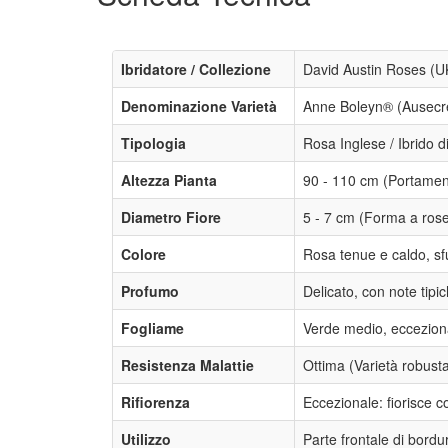
Ibridatore / Collezione
David Austin Roses (UK
Denominazione Varietà
Anne Boleyn® (Ausecr
Tipologia
Rosa Inglese / Ibrido 
Altezza Pianta
90 - 110 cm (Portamen
Diametro Fiore
5 - 7 cm (Forma a roset
Colore
Rosa tenue e caldo, sf
Profumo
Delicato, con note tip
Fogliame
Verde medio, eccezion
Resistenza Malattie
Ottima (Varietà robust
Rifiorenza
Eccezionale: fiorisce c
Utilizzo
Parte frontale di bordur