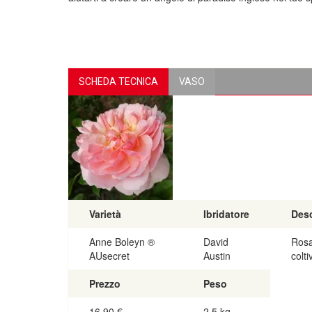
SCHEDA TECNICA
VASO
Varietà
Ibridatore
Desc
Anne Boleyn ®
David
Rosa
AUsecret
Austin
colti
Prezzo
Peso
16,90
€
2,5 kg