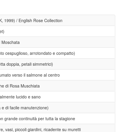
, 1999) / English Rose Collection
et)
di Moschata
to cespuglioso, arrotondato e compatto)
ta doppia, petali simmetrici)
umato verso il salmone al centro
iche di Rosa Muschiata
almente lucido e sano
a e di facile manutenzione)
on grande continuità per tutta la stagione
e, vasi, piccoli giardini, ricadente su muretti