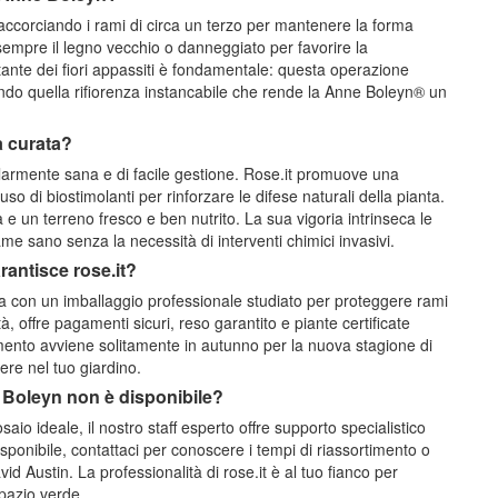
 accorciando i rami di circa un terzo per mantenere la forma
sempre il legno vecchio o danneggiato per favorire la
stante dei fiori appassiti è fondamentale: questa operazione
ntendo quella rifiorenza instancabile che rende la Anne Boleyn® un
a curata?
larmente sana e di facile gestione. Rose.it promuove una
o di biostimolanti per rinforzare le difese naturali della pianta.
e un terreno fresco e ben nutrito. La sua vigoria intrinseca le
e sano senza la necessità di interventi chimici invasivi.
antisce rose.it?
a con un imballaggio professionale studiato per proteggere rami
tà, offre pagamenti sicuri, reso garantito e piante certificate
timento avviene solitamente in autunno per la nuova stagione di
re nel tuo giardino.
e Boleyn non è disponibile?
aio ideale, il nostro staff esperto offre supporto specialistico
ponibile, contattaci per conoscere i tempi di riassortimento o
vid Austin. La professionalità di rose.it è al tuo fianco per
spazio verde.