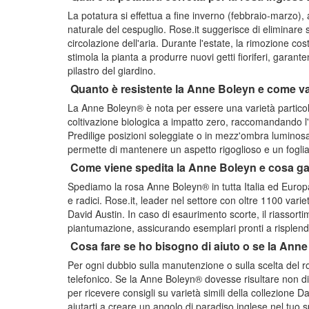
La potatura si effettua a fine inverno (febbraio-marzo),
naturale del cespuglio. Rose.it suggerisce di eliminare 
circolazione dell'aria. Durante l'estate, la rimozione co
stimola la pianta a produrre nuovi getti fioriferi, gara
pilastro del giardino.
Quanto è resistente la Anne Boleyn e come v
La Anne Boleyn® è nota per essere una varietà partico
coltivazione biologica a impatto zero, raccomandando l'us
Predilige posizioni soleggiate o in mezz'ombra luminosa 
permette di mantenere un aspetto rigoglioso e un fogliam
Come viene spedita la Anne Boleyn e cosa gar
Spediamo la rosa Anne Boleyn® in tutta Italia ed Europ
e radici. Rose.it, leader nel settore con oltre 1100 varie
David Austin. In caso di esaurimento scorte, il riassor
piantumazione, assicurando esemplari pronti a risplende
Cosa fare se ho bisogno di aiuto o se la Ann
Per ogni dubbio sulla manutenzione o sulla scelta del ros
telefonico. Se la Anne Boleyn® dovesse risultare non dis
per ricevere consigli su varietà simili della collezione Da
aiutarti a creare un angolo di paradiso inglese nel tuo 