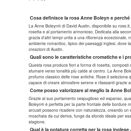
Cosa definisce la rosa Anne Boleyn e perché è
La Anne Boleyn® di David Austin, disponibile su rose.it, 
rosetta e al portamento armonioso. Dedicata alla second
grazia d'altri tempi unita a una rifiorenza eccezionale,
ambiente romantico, tipico dei paesaggi inglesi, dove la 
creazioni di Austin.
Quali sono le caratteristiche cromatiche e i 
Questa rosa produce fiori a forma di rosetta, composti 
sfumare verso tonalità più calde al centro. La Anne Bo
profumo classico delle rose antiche. Rose.it seleziona 
capace di creare atmosfere serene e rilassanti grazie al
Come posso valorizzare al meglio la Anne Bo
Grazie al suo portamento cespuglioso ed espanso, quasi
Boleyn® è perfetta per la parte frontale delle bordure m
arcuati possono ricadere con naturalezza, creando un eff
moschata da cui deriva, funge da sfondo ideale per esalt
stagione.
Qual è la potatura corretta per la rosa ingle