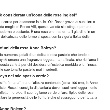
 considerata un'icona delle rose inglesi?
incarna perfettamente lo stile "Old Rose" grazie ai suoi fiori a
a moglie di Enrico VIII, questa varietà si distingue per una
 moderna e costante. È una rosa che trasforma il giardino in un
delicatezza delle forme si sposa con la vigoria tipica delle
profumi della rosa Anne Boleyn?
da numerosi petali di un delicato rosa pastello che tende a
leyn® emana una fragranza leggera ma raffinata, che richiama il
questa varietà per chi desidera un'estetica morbida e luminosa,
le sue tonalità pastello mai invadenti.
leyn nel mio spazio verde?
 "a fontana", e a un'altezza contenuta (circa 100 cm), la Anne
iste. Rose.it consiglia di piantarla dove i suoi rami leggermente
etto morbido. Il suo fogliame verde chiaro, tipico delle rose
are la generosità delle fioriture che si susseguono per tutta la
se Anne Boleyn?