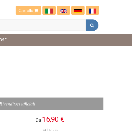
Carrello
OSE
Rivenditori ufficiali
16,90 €
Da
iva inclusa