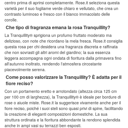
centro prima di aprirsi completamente. Rose.it seleziona questa
varietà per il suo fogliame verde chiaro e vellutato, che crea un
contrasto luminoso e fresco con il bianco immacolato delle
corolle.
Che tipo di fragranza emana la rosa Tranquillity?
La Tranquillity® sprigiona un profumo fruttato moderato ma
delizioso, con note che ricordano la mela fresca. Rose.it consiglia
questa rosa per chi desidera una fragranza discreta e raffinata
che non sovrasti gli altri aromi del giardino; la sua essenza
leggera accompagna ogni ondata di fioritura dalla primavera fino
all'autunno inoltrato, rendendo l'atmosfera circostante
piacevolmente serena.
Come posso valorizzare la Tranquillity? È adatta per il
fiore reciso?
Con un portamento eretto e arrotondato (altezza circa 125 cm
per 100 cm di larghezza), la Tranquillity® è ideale per bordure di
rose o aiuole miste. Rose.it la suggerisce vivamente anche per il
fiore reciso, poiché i suoi steli sono quasi privi di spine, facilitando
la creazione di eleganti composizioni domestiche. La sua
struttura ordinata e la fioritura abbondante la rendono splendida
anche in ampi vasi su terrazzi ben esposti.