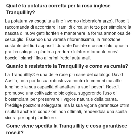
Qual è la potatura corretta per la rosa inglese
Tranquillity?
La potatura va eseguita a fine inverno (febbraio/marzo). Rose.it
raccomanda di accorciare i rami di circa un terzo per stimolare la
nascita di nuovi getti fioriferi e mantenere la forma armoniosa del
cespuglio. Essendo una varietà rifiorentissima, la rimozione
costante dei fiori appassiti durante l'estate è essenziale: questa
pratica spinge la pianta a produrre ininterrottamente nuovi
boccioli bianchi fino ai primi freddi autunnali.
Quanto è resistente la Tranquillity e come va curata?
La Tranquillity® è una delle rose più sane del catalogo David
Austin, nota per la sua robustezza contro le comuni malattie
fungine e la sua capacità di adattarsi a suoli poveri. Rose.it
promuove una coltivazione biologica, suggerendo l'uso di
biostimolanti per preservare il vigore naturale della pianta.
Predilige posizioni soleggiate, ma la sua vigoria garantisce ottimi
risultati anche in condizioni non ottimali, rendendola una scelta
sicura per ogni giardiniere.
Come viene spedita la Tranquillity e cosa garantisce
rose.it?