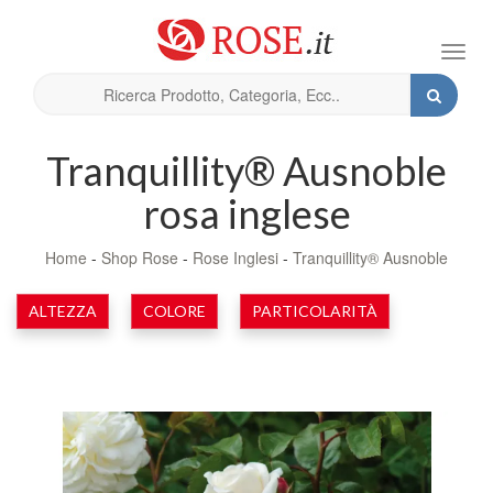
Toggl
navig
Tranquillity® Ausnoble
rosa inglese
Home
-
Shop Rose
-
Rose Inglesi
-
Tranquillity® Ausnoble
ALTEZZA
COLORE
PARTICOLARITÀ