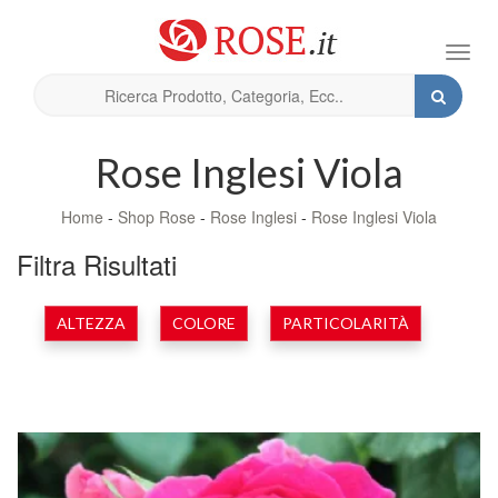
Toggl
navig
Rose Inglesi Viola
Home
-
Shop Rose
-
Rose Inglesi
-
Rose Inglesi Viola
Filtra Risultati
ALTEZZA
COLORE
PARTICOLARITÀ