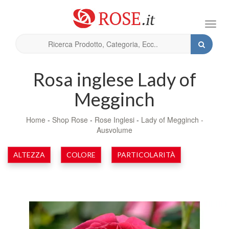
Toggl
navig
Rosa inglese Lady of
Megginch
Home
-
Shop Rose
-
Rose Inglesi
-
Lady of Megginch -
Ausvolume
ALTEZZA
COLORE
PARTICOLARITÀ