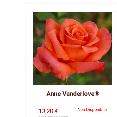
Anne Vanderlove®
Non Disponibile
13,20
€