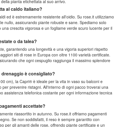
ella pianta etichettata al suo arrivo.
ta al caldo italiano?
ldi ed è estremamente resistente all'oidio. Su rose.it utilizziamo
ale nullo, assicurando piante robuste e sane. Spediamo solo
do una crescita vigorosa e un fogliame verde scuro lucente per il
estate o da talea?
e, garantendo una longevità e una vigoria superiori rispetto
giori siti di rose in Europa con oltre 1100 varietà certificate.
 assicurando che ogni cespuglio raggiunga il massimo splendore
e drenaggio è consigliato?
 cm), la Capri® è ideale per la vita in vaso su balconi e
er prevenire ristagni. All'interno di ogni pacco troverai una
o assistenza telefonica costante per ogni informazione tecnica
i pagamenti accettate?
amente riassortito in autunno. Su rose.it offriamo pagamenti
ssegno. Se non soddisfatti, il reso è sempre garantito con
o per gli amanti delle rose, offrendo piante certificate e un