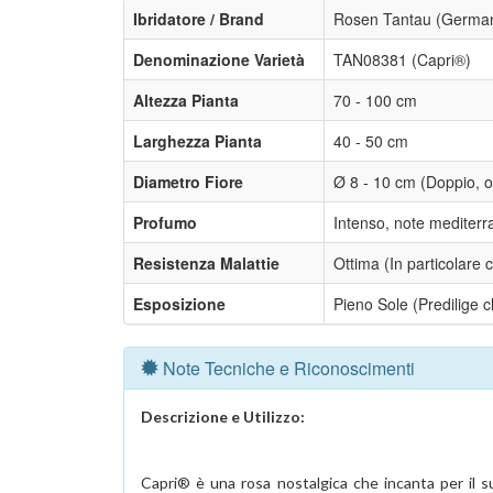
Ibridatore / Brand
Rosen Tantau (German
Denominazione Varietà
TAN08381 (Capri®)
Altezza Pianta
70 - 100 cm
Larghezza Pianta
40 - 50 cm
Diametro Fiore
Ø 8 - 10 cm (Doppio, ol
Profumo
Intenso, note mediterra
Resistenza Malattie
Ottima (In particolare c
Esposizione
Pieno Sole (Predilige cl
Note Tecniche e Riconoscimenti
Descrizione e Utilizzo:
Capri® è una rosa nostalgica che incanta per il s