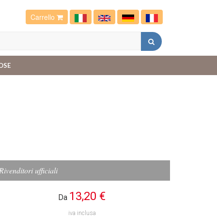
Carrello
OSE
Rivenditori ufficiali
13,20 €
Da
iva inclusa