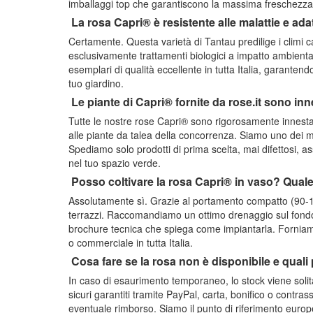
imballaggi top che garantiscono la massima freschezza d
La rosa Capri® è resistente alle malattie e adat
Certamente. Questa varietà di Tantau predilige i climi ca
esclusivamente trattamenti biologici a impatto ambient
esemplari di qualità eccellente in tutta Italia, garanten
tuo giardino.
Le piante di Capri® fornite da rose.it sono inn
Tutte le nostre rose Capri® sono rigorosamente innestat
alle piante da talea della concorrenza. Siamo uno dei mag
Spediamo solo prodotti di prima scelta, mai difettosi,
nel tuo spazio verde.
Posso coltivare la rosa Capri® in vaso? Qual
Assolutamente sì. Grazie al portamento compatto (90-100
terrazzi. Raccomandiamo un ottimo drenaggio sul fondo p
brochure tecnica che spiega come impiantarla. Forniam
o commerciale in tutta Italia.
Cosa fare se la rosa non è disponibile e qual
In caso di esaurimento temporaneo, lo stock viene solit
sicuri garantiti tramite PayPal, carta, bonifico o contra
eventuale rimborso. Siamo il punto di riferimento europe