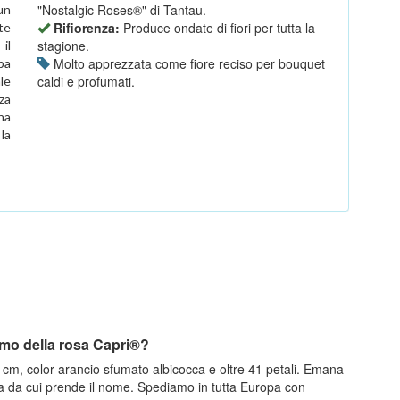
"Nostalgic Roses®" di Tantau.
un
Rifiorenza:
Produce ondate di fiori per tutta la
te
stagione.
il
Molto apprezzata come fiore reciso per bouquet
pa
caldi e profumati.
le
nza
na
 la
fumo della rosa Capri®?
0 cm, color arancio sfumato albicocca e oltre 41 petali. Emana
a da cui prende il nome. Spediamo in tutta Europa con