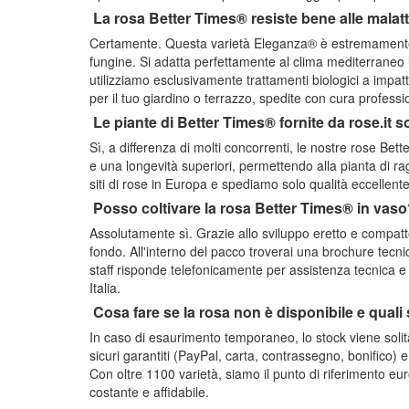
La rosa Better Times® resiste bene alle malatti
Certamente. Questa varietà Eleganza® è estremamente v
fungine. Si adatta perfettamente al clima mediterraneo i
utilizziamo esclusivamente trattamenti biologici a impat
per il tuo giardino o terrazzo, spedite con cura profession
Le piante di Better Times® fornite da rose.it 
Sì, a differenza di molti concorrenti, le nostre rose Bet
e una longevità superiori, permettendo alla pianta di r
siti di rose in Europa e spediamo solo qualità eccellente
Posso coltivare la rosa Better Times® in vas
Assolutamente sì. Grazie allo sviluppo eretto e compatto
fondo. All'interno del pacco troverai una brochure tecn
staff risponde telefonicamente per assistenza tecnica e 
Italia.
Cosa fare se la rosa non è disponibile e quali
In caso di esaurimento temporaneo, lo stock viene solit
sicuri garantiti (PayPal, carta, contrassegno, bonifico) 
Con oltre 1100 varietà, siamo il punto di riferimento eu
costante e affidabile.