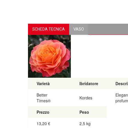
SCHEDA TECNICA
VASO
Varietà
Ibridatore
Descri
Better
Elegan
Kordes
Times®
profuma
Prezzo
Peso
13,20
€
2,5 kg