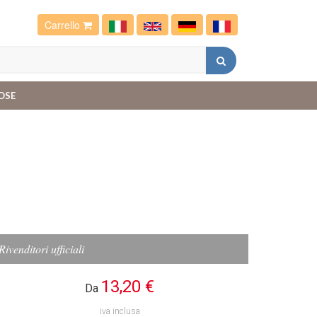
Carrello
OSE
Rivenditori ufficiali
13,20 €
Da
iva inclusa