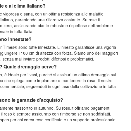
e e al clima italiano?
igorosa e sana, con un'ottima resistenza alle malattie
taliano, garantendo una rifiorenza costante. Su rose.it
to zero, assicurando piante robuste e rispettose dell'ambiente
ale in tutta Italia.
sono innestate?
ter Times® sono tutte innestate. L'innesto garantisce una vigoria
aggiungere i 100 cm di altezza con forza. Siamo uno dei maggiori
, senza mai inviare prodotti difettosi o problematici.
o? Quale drenaggio serve?
, è ideale per i vasi, purché si assicuri un ottimo drenaggio sul
ica che spiega come impiantare e mantenere la rosa. Il nostro
commerciale, seguendoti in ogni fase della coltivazione in tutta
 sono le garanzie d'acquisto?
amente riassortito in autunno. Su rose.it offriamo pagamenti
e il reso è sempre assicurato con rimborso se non soddisfatti.
ropeo per chi cerca rose certificate e un supporto professionale