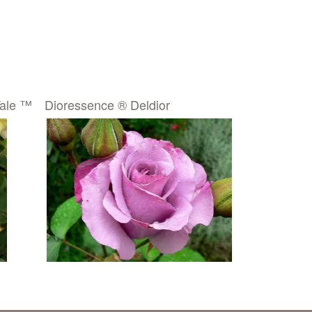
Tale ™
Dioressence ® Deldior