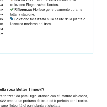
collezione Eleganza® di Kordes.
La
Rifiorenza:
Fiorisce generosamente durante
so
tutta la stagione.
ra
Selezione focalizzata sulla salute della pianta e
un
l'estetica moderna del fiore.
me
rma
te
 della rosa Better Times®?
atterizzati da petali rigidi arancio con sfumature albicocca,
 2022 emana un profumo delicato ed è perfetta per il reciso.
no l'integrità di ogni pianta etichettata.