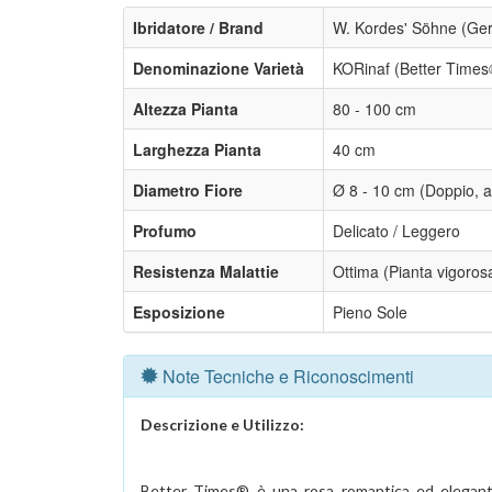
Ibridatore / Brand
W. Kordes' Söhne (Ger
Denominazione Varietà
KORinaf (Better Times
Altezza Pianta
80 - 100 cm
Larghezza Pianta
40 cm
Diametro Fiore
Ø 8 - 10 cm (Doppio, 
Profumo
Delicato / Leggero
Resistenza Malattie
Ottima (Pianta vigoros
Esposizione
Pieno Sole
Note Tecniche e Riconoscimenti
Descrizione e Utilizzo:
Better Times® è una rosa romantica ed elegant