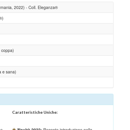
mania, 2022) - Coll. Eleganza®
®)
a coppa)
a e sana)
Caratteristiche Uniche:
Novità 2022:
Recente introduzione nella
e,