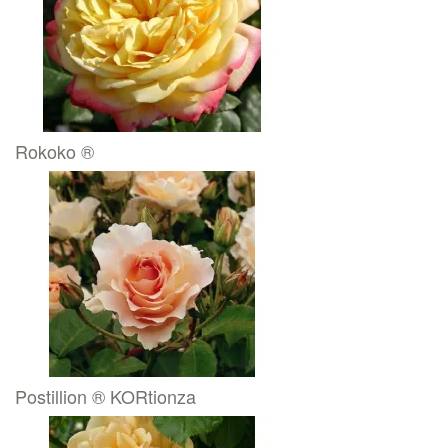
Rokoko ®
Postillion ® KORtionza