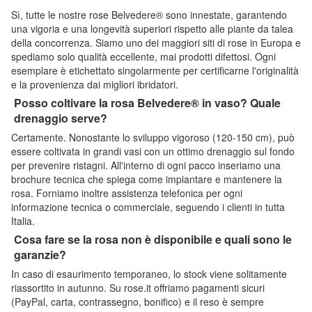
Sì, tutte le nostre rose Belvedere® sono innestate, garantendo
una vigoria e una longevità superiori rispetto alle piante da talea
della concorrenza. Siamo uno dei maggiori siti di rose in Europa e
spediamo solo qualità eccellente, mai prodotti difettosi. Ogni
esemplare è etichettato singolarmente per certificarne l'originalità
e la provenienza dai migliori ibridatori.
Posso coltivare la rosa Belvedere® in vaso? Quale
drenaggio serve?
Certamente. Nonostante lo sviluppo vigoroso (120-150 cm), può
essere coltivata in grandi vasi con un ottimo drenaggio sul fondo
per prevenire ristagni. All'interno di ogni pacco inseriamo una
brochure tecnica che spiega come impiantare e mantenere la
rosa. Forniamo inoltre assistenza telefonica per ogni
informazione tecnica o commerciale, seguendo i clienti in tutta
Italia.
Cosa fare se la rosa non è disponibile e quali sono le
garanzie?
In caso di esaurimento temporaneo, lo stock viene solitamente
riassortito in autunno. Su rose.it offriamo pagamenti sicuri
(PayPal, carta, contrassegno, bonifico) e il reso è sempre