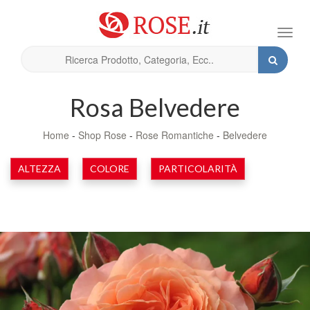
Toggl
navig
Rosa Belvedere
Home
-
Shop Rose
-
Rose Romantiche
-
Belvedere
ALTEZZA
COLORE
PARTICOLARITÀ