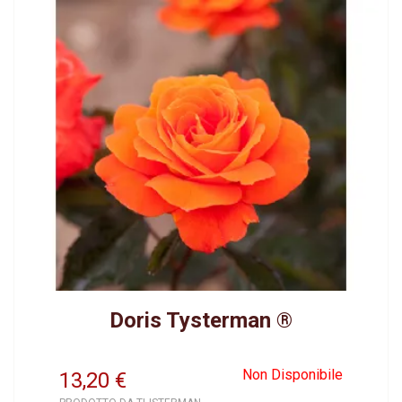
Doris Tysterman ®
Non Disponibile
13,20
€