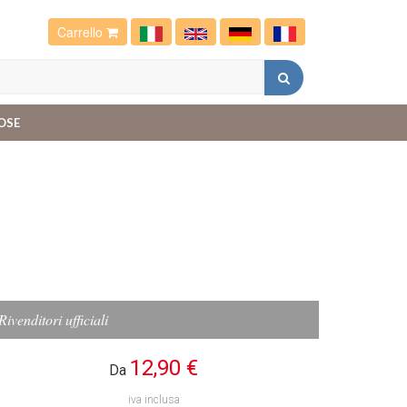
Carrello
OSE
Rivenditori ufficiali
12,90 €
Da
iva inclusa