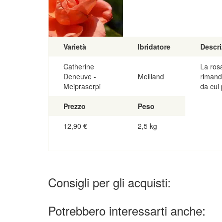
Varietà
Ibridatore
Descri
Catherine
La ros
Deneuve -
Meilland
rimanda
Meipraserpi
da cui
Prezzo
Peso
12,90
€
2,5 kg
Consigli per gli acquisti:
Potrebbero interessarti anche: