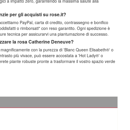
ologici a impatto zero, garantendo la massima salute alla
ie per gli acquisti su rose.it?
, accettiamo PayPal, carta di credito, contrassegno e bonifico
ddisfatti o rimborsati" con reso garantito. Ogni spedizione è
hure tecnica per assicurarvi una piantumazione di successo.
rizzare la rosa Catherine Deneuve?
a magnificamente con la purezza di 'Blanc Queen Elisabeth®' o
ontrasto più vivace, può essere accostata a 'Hot Lady®' o
verete piante robuste pronte a trasformare il vostro spazio verde