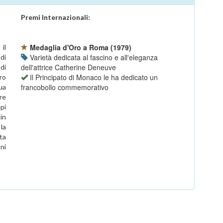
Premi Internazionali:
Medaglia d'Oro a Roma (1979)
il
Varietà dedicata al fascino e all'eleganza
di
dell'attrice Catherine Deneuve
 di
Il Principato di Monaco le ha dedicato un
ro
francobollo commemorativo
sua
ere
pi
in
la
ta
oni