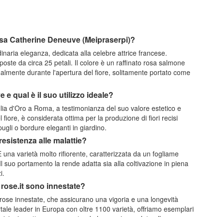
 rosa Catherine Deneuve (Meipraserpi)?
inaria eleganza, dedicata alla celebre attrice francese.
oste da circa 25 petali. Il colore è un raffinato rosa salmone
dualmente durante l'apertura del fiore, solitamente portato come
e qual è il suo utilizzo ideale?
glia d'Oro a Roma, a testimonianza del suo valore estetico e
fiore, è considerata ottima per la produzione di fiori recisi
pugli o bordure eleganti in giardino.
resistenza alle malattie?
È una varietà molto rifiorente, caratterizzata da un fogliame
 Il suo portamento la rende adatta sia alla coltivazione in piena
i.
rose.it sono innestate?
ose innestate, che assicurano una vigoria e una longevità
tale leader in Europa con oltre 1100 varietà, offriamo esemplari