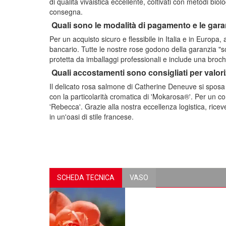
di qualità vivaistica eccellente, coltivati con metodi bi
consegna.
Quali sono le modalità di pagamento e le garanz
Per un acquisto sicuro e flessibile in Italia e in Europa
bancario. Tutte le nostre rose godono della garanzia "so
protetta da imballaggi professionali e include una broc
Quali accostamenti sono consigliati per valo
Il delicato rosa salmone di Catherine Deneuve si spos
con la particolarità cromatica di 'Mokarosa®'. Per un c
'Rebecca'. Grazie alla nostra eccellenza logistica, rice
in un'oasi di stile francese.
SCHEDA TECNICA
VASO