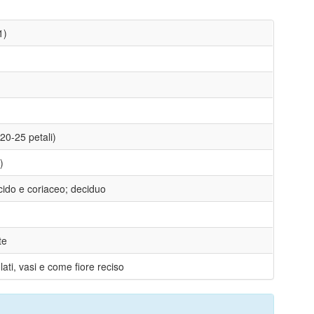
1)
20-25 petali)
)
cido e coriaceo; deciduo
te
olati, vasi e come fiore reciso