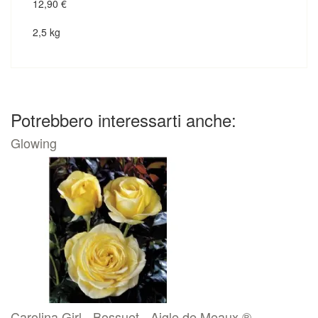
12,90
€
2,5 kg
Potrebbero interessarti anche:
Glowing
Carolina Girl - Bossuet - Aigle de Meaux ®