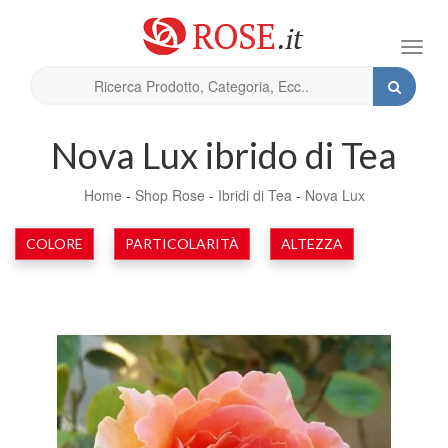
Toggl
navig
Nova Lux ibrido di Tea
Home
-
Shop Rose
-
Ibridi di Tea
-
Nova Lux
COLORE
PARTICOLARITÀ
ALTEZZA