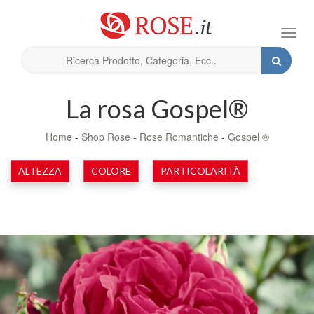
Toggl
navig
La rosa Gospel®
Home
-
Shop Rose
-
Rose Romantiche
-
Gospel ®
ALTEZZA
COLORE
PARTICOLARITÀ