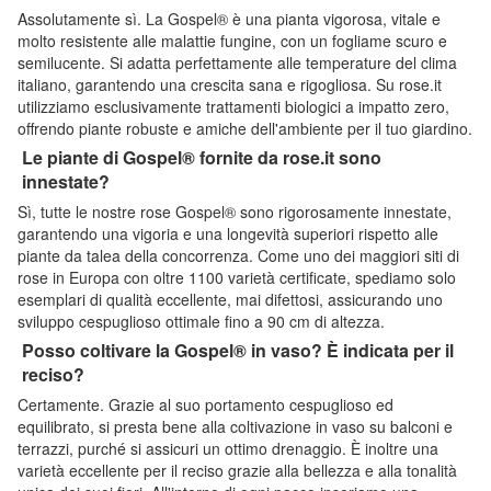
Assolutamente sì. La Gospel® è una pianta vigorosa, vitale e
molto resistente alle malattie fungine, con un fogliame scuro e
semilucente. Si adatta perfettamente alle temperature del clima
italiano, garantendo una crescita sana e rigogliosa. Su rose.it
utilizziamo esclusivamente trattamenti biologici a impatto zero,
offrendo piante robuste e amiche dell'ambiente per il tuo giardino.
Le piante di Gospel® fornite da rose.it sono
innestate?
Sì, tutte le nostre rose Gospel® sono rigorosamente innestate,
garantendo una vigoria e una longevità superiori rispetto alle
piante da talea della concorrenza. Come uno dei maggiori siti di
rose in Europa con oltre 1100 varietà certificate, spediamo solo
esemplari di qualità eccellente, mai difettosi, assicurando uno
sviluppo cespuglioso ottimale fino a 90 cm di altezza.
Posso coltivare la Gospel® in vaso? È indicata per il
reciso?
Certamente. Grazie al suo portamento cespuglioso ed
equilibrato, si presta bene alla coltivazione in vaso su balconi e
terrazzi, purché si assicuri un ottimo drenaggio. È inoltre una
varietà eccellente per il reciso grazie alla bellezza e alla tonalità