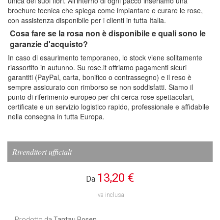
unica dei suoi fiori. All'interno di ogni pacco inseriamo una
brochure tecnica che spiega come impiantare e curare le rose,
con assistenza disponibile per i clienti in tutta Italia.
Cosa fare se la rosa non è disponibile e quali sono le
garanzie d'acquisto?
In caso di esaurimento temporaneo, lo stock viene solitamente
riassortito in autunno. Su rose.it offriamo pagamenti sicuri
garantiti (PayPal, carta, bonifico o contrassegno) e il reso è
sempre assicurato con rimborso se non soddisfatti. Siamo il
punto di riferimento europeo per chi cerca rose spettacolari,
certificate e un servizio logistico rapido, professionale e affidabile
nella consegna in tutta Europa.
Rivenditori ufficiali
13,20 €
Da
iva inclusa
Prodotto da
Tantau Rosen