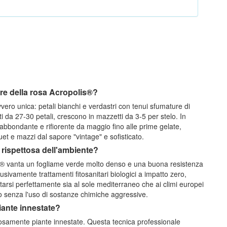
lore della rosa Acropolis®?
ero unica: petali bianchi e verdastri con tenui sfumature di
ti da 27-30 petali, crescono in mazzetti da 3-5 per stelo. In
a abbondante e rifiorente da maggio fino alle prime gelate,
uet e mazzi dal sapore "vintage" e sofisticato.
e rispettosa dell'ambiente?
is® vanta un fogliame verde molto denso e una buona resistenza
lusivamente trattamenti fitosanitari biologici a impatto zero,
arsi perfettamente sia al sole mediterraneo che ai climi europei
no senza l'uso di sostanze chimiche aggressive.
iante innestate?
osamente piante innestate. Questa tecnica professionale