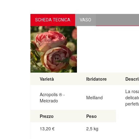
SCHEDA TECNICA
VASO
Varietà
Ibridatore
Descri
La ros
Acropolis ® -
Meilland
delicat
Meicrado
perfett
Prezzo
Peso
13,20
€
2,5 kg