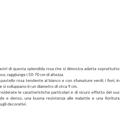
astri di questa splendida rosa che si dimostra adatta soprattutto
so, raggiunge i 50-70 cm di altezza.
 pastello rosa tendente al bianco e con sfumature verdi; i fiori, in
e si sviluppano in un diametro di circa 9 cm.
nsiderate le caratteristiche particolari e di sicuro effetto del suo
erde e denso, una buona resistenza alle malattie e una fioritura
gli decorativi.