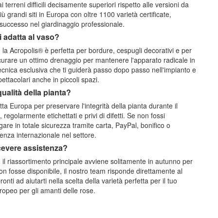
terreni difficili decisamente superiori rispetto alle versioni da
 grandi siti in Europa con oltre 1100 varietà certificate,
o successo nel giardinaggio professionale.
i adatta al vaso?
a Acropolis® è perfetta per bordure, cespugli decorativi e per
icurare un ottimo drenaggio per mantenere l'apparato radicale in
tecnica esclusiva che ti guiderà passo dopo passo nell'impianto e
ettacolari anche in piccoli spazi.
qualità della pianta?
tta Europa per preservare l'integrità della pianta durante il
regolarmente etichettati e privi di difetti. Se non fossi
are in totale sicurezza tramite carta, PayPal, bonifico o
enza internazionale nel settore.
icevere assistenza?
il riassortimento principale avviene solitamente in autunno per
n fosse disponibile, il nostro team risponde direttamente al
ti ad aiutarti nella scelta della varietà perfetta per il tuo
ropeo per gli amanti delle rose.