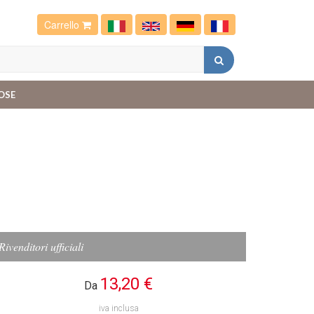
Carrello
OSE
Rivenditori ufficiali
13,20 €
Da
iva inclusa