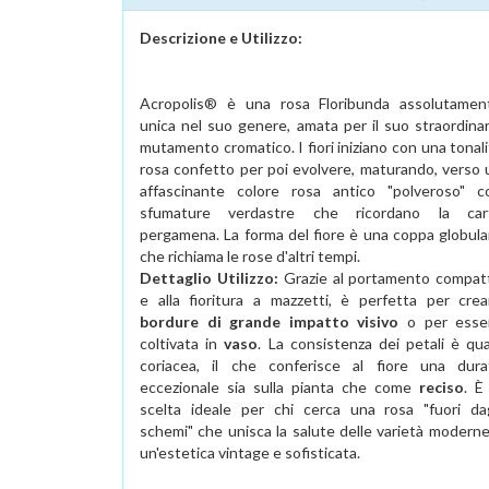
Descrizione e Utilizzo:
Acropolis® è una rosa Floribunda assolutamen
unica nel suo genere, amata per il suo straordinar
mutamento cromatico. I fiori iniziano con una tonal
rosa confetto per poi evolvere, maturando, verso 
affascinante colore rosa antico "polveroso" c
sfumature verdastre che ricordano la car
pergamena. La forma del fiore è una coppa globula
che richiama le rose d'altri tempi.
Dettaglio Utilizzo:
Grazie al portamento compat
e alla fioritura a mazzetti, è perfetta per crea
bordure di grande impatto visivo
o per esse
coltivata in
vaso
. La consistenza dei petali è qua
coriacea, il che conferisce al fiore una dura
eccezionale sia sulla pianta che come
reciso
. È
scelta ideale per chi cerca una rosa "fuori dag
schemi" che unisca la salute delle varietà moderne
un'estetica vintage e sofisticata.