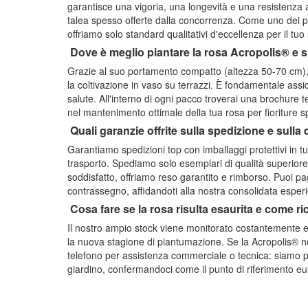
garantisce una vigoria, una longevità e una resistenza ai 
talea spesso offerte dalla concorrenza. Come uno dei più
offriamo solo standard qualitativi d'eccellenza per il tu
Dove è meglio piantare la rosa Acropolis® e s
Grazie al suo portamento compatto (altezza 50-70 cm), l
la coltivazione in vaso su terrazzi. È fondamentale ass
salute. All'interno di ogni pacco troverai una brochure 
nel mantenimento ottimale della tua rosa per fioriture sp
Quali garanzie offrite sulla spedizione e sulla 
Garantiamo spedizioni top con imballaggi protettivi in tu
trasporto. Spediamo solo esemplari di qualità superiore, 
soddisfatto, offriamo reso garantito e rimborso. Puoi pag
contrassegno, affidandoti alla nostra consolidata esperi
Cosa fare se la rosa risulta esaurita e come r
Il nostro ampio stock viene monitorato costantemente e 
la nuova stagione di piantumazione. Se la Acropolis® no
telefono per assistenza commerciale o tecnica: siamo pron
giardino, confermandoci come il punto di riferimento eu