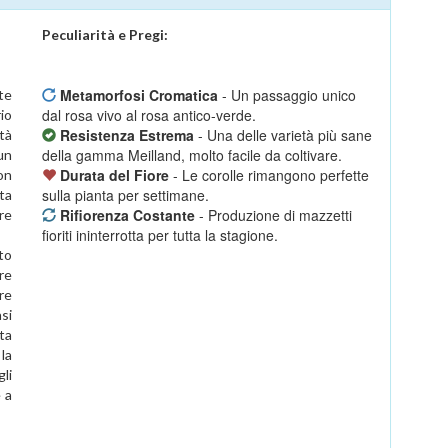
Peculiarità e Pregi:
Metamorfosi Cromatica
- Un passaggio unico
te
dal rosa vivo al rosa antico-verde.
io
Resistenza Estrema
- Una delle varietà più sane
ità
della gamma Meilland, molto facile da coltivare.
un
Durata del Fiore
- Le corolle rimangono perfette
on
sulla pianta per settimane.
ta
Rifiorenza Costante
- Produzione di mazzetti
re
fioriti ininterrotta per tutta la stagione.
to
re
re
si
ta
 la
li
 a