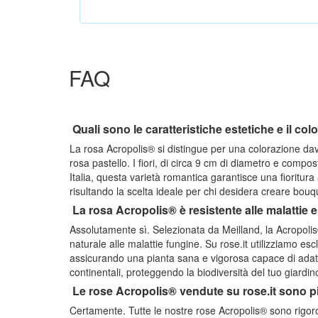
FAQ
Quali sono le caratteristiche estetiche e il co
La rosa Acropolis® si distingue per una colorazione davv
rosa pastello. I fiori, di circa 9 cm di diametro e compos
Italia, questa varietà romantica garantisce una fioritur
risultando la scelta ideale per chi desidera creare bouq
La rosa Acropolis® è resistente alle malattie 
Assolutamente sì. Selezionata da Meilland, la Acropol
naturale alle malattie fungine. Su rose.it utilizziamo esc
assicurando una pianta sana e vigorosa capace di adatt
continentali, proteggendo la biodiversità del tuo giardi
Le rose Acropolis® vendute su rose.it sono p
Certamente. Tutte le nostre rose Acropolis® sono rigor