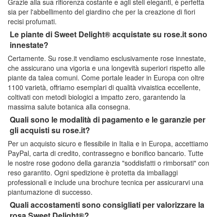
Grazie alla sua rifiorenza costante e agli steli eleganti, è perfetta
sia per l'abbellimento del giardino che per la creazione di fiori
recisi profumati.
Le piante di Sweet Delight® acquistate su rose.it sono
innestate?
Certamente. Su rose.it vendiamo esclusivamente rose innestate,
che assicurano una vigoria e una longevità superiori rispetto alle
piante da talea comuni. Come portale leader in Europa con oltre
1100 varietà, offriamo esemplari di qualità vivaistica eccellente,
coltivati con metodi biologici a impatto zero, garantendo la
massima salute botanica alla consegna.
Quali sono le modalità di pagamento e le garanzie per
gli acquisti su rose.it?
Per un acquisto sicuro e flessibile in Italia e in Europa, accettiamo
PayPal, carta di credito, contrassegno e bonifico bancario. Tutte
le nostre rose godono della garanzia "soddisfatti o rimborsati" con
reso garantito. Ogni spedizione è protetta da imballaggi
professionali e include una brochure tecnica per assicurarvi una
piantumazione di successo.
Quali accostamenti sono consigliati per valorizzare la
rosa Sweet Delight®?