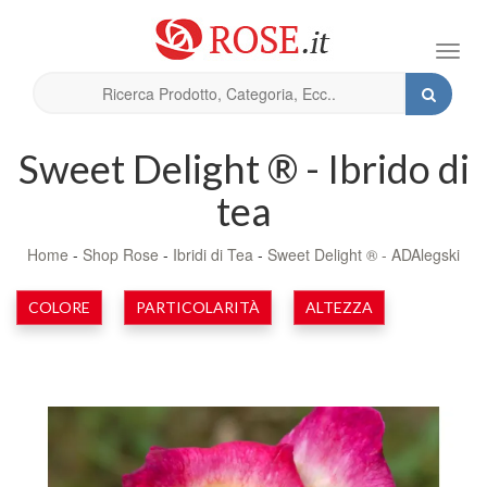
Toggl
navig
Sweet Delight ® - Ibrido di
tea
Home
-
Shop Rose
-
Ibridi di Tea
-
Sweet Delight ® - ADAlegski
COLORE
PARTICOLARITÀ
ALTEZZA