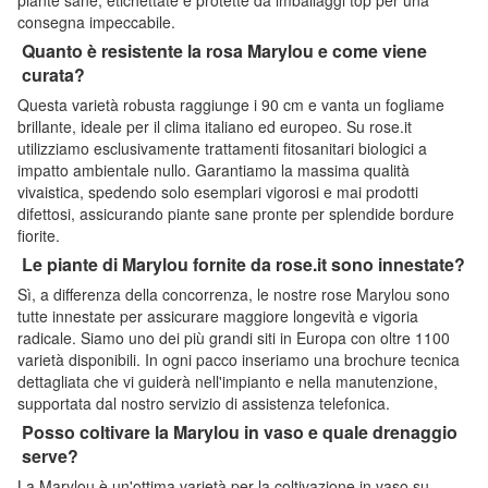
consegna impeccabile.
Quanto è resistente la rosa Marylou e come viene
curata?
Questa varietà robusta raggiunge i 90 cm e vanta un fogliame
brillante, ideale per il clima italiano ed europeo. Su rose.it
utilizziamo esclusivamente trattamenti fitosanitari biologici a
impatto ambientale nullo. Garantiamo la massima qualità
vivaistica, spedendo solo esemplari vigorosi e mai prodotti
difettosi, assicurando piante sane pronte per splendide bordure
fiorite.
Le piante di Marylou fornite da rose.it sono innestate?
Sì, a differenza della concorrenza, le nostre rose Marylou sono
tutte innestate per assicurare maggiore longevità e vigoria
radicale. Siamo uno dei più grandi siti in Europa con oltre 1100
varietà disponibili. In ogni pacco inseriamo una brochure tecnica
dettagliata che vi guiderà nell'impianto e nella manutenzione,
supportata dal nostro servizio di assistenza telefonica.
Posso coltivare la Marylou in vaso e quale drenaggio
serve?
La Marylou è un'ottima varietà per la coltivazione in vaso su