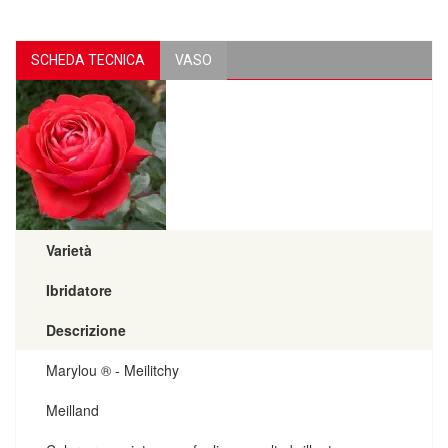
SCHEDA TECNICA
VASO
Varietà
Ibridatore
Descrizione
Marylou ® - Meilitchy
Meilland