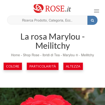
Toggl
navig
La rosa Marylou -
Meilitchy
Home
-
Shop Rose
-
Ibridi di Tea
-
Marylou ® - Meilitchy
COLORE
PARTICOLARITÀ
ALTEZZA