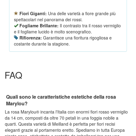
Fiori Giganti:
Una delle varietà a fiore grande più
spettacolari nel panorama dei rossi.
Fogliame Brillante:
Il contrasto tra il rosso vermiglio
e il fogliame lucido è molto scenografico.
Rifiorenza:
Garantisce una fioritura rigogliosa e
costante durante la stagione.
FAQ
Quali sono le caratteristiche estetiche della rosa
Marylou?
La rosa Marylou® incanta l'Italia con enormi fiori rosso vermiglio
da 14 cm, composti da oltre 70 petali in una foggia nobile a
quarti. Questa varietà di Meilland è perfetta per fiori recisi
eleganti grazie al portamento eretto. Spediamo in tutta Europa
piante sane, etichettate e protette da imballaggi top per una