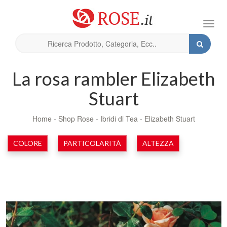
Toggl
navig
La rosa rambler Elizabeth
Stuart
Home
-
Shop Rose
-
Ibridi di Tea
-
Elizabeth Stuart
COLORE
PARTICOLARITÀ
ALTEZZA