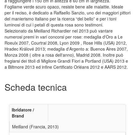
a raggiungere i 150 cm in altezza e 60 cm in larghezza.
Fogliame verde scuro opaco, resiste bene alle malattie. Ideale
per il reciso, è dedicato a Raffaello Sanzio, uno dei maggiori pittori
del manierismo italiano per la ricerca “del bello” e per i toni
luminosi di cui i petali di questa rosa sono testimoni.
Selezionato da Meilland Richardier nel 2013 può vantare
numerosi premi in vari concorsi per rose: medaglia d'Oro a Le
Roeulx 2007, Courtrai 2008, Lyon 2009 , Rose Hills (USA) 2012,
Hradec Králové 2013; medaglia d'Argento a: Buenos Aires 2007,
Monza 2008 ( oltre a rosa dell'anno), Madrid 2008. Inoltre può
fregiarsi dei titoli di Migliore Grandi Fiori a Portland (USA) 2013 e
a Biltmore 2013 ed infine Certificato Orléans 2012 e AARS 2012.
Scheda tecnica
Ibridatore /
Brand
Meilland (Francia, 2013)