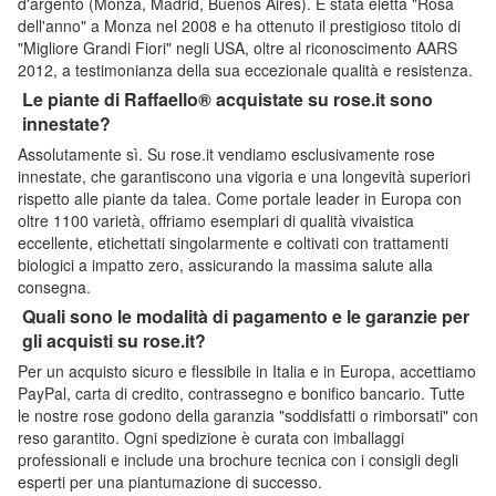
d'argento (Monza, Madrid, Buenos Aires). È stata eletta "Rosa
dell'anno" a Monza nel 2008 e ha ottenuto il prestigioso titolo di
"Migliore Grandi Fiori" negli USA, oltre al riconoscimento AARS
2012, a testimonianza della sua eccezionale qualità e resistenza.
Le piante di Raffaello® acquistate su rose.it sono
innestate?
Assolutamente sì. Su rose.it vendiamo esclusivamente rose
innestate, che garantiscono una vigoria e una longevità superiori
rispetto alle piante da talea. Come portale leader in Europa con
oltre 1100 varietà, offriamo esemplari di qualità vivaistica
eccellente, etichettati singolarmente e coltivati con trattamenti
biologici a impatto zero, assicurando la massima salute alla
consegna.
Quali sono le modalità di pagamento e le garanzie per
gli acquisti su rose.it?
Per un acquisto sicuro e flessibile in Italia e in Europa, accettiamo
PayPal, carta di credito, contrassegno e bonifico bancario. Tutte
le nostre rose godono della garanzia "soddisfatti o rimborsati" con
reso garantito. Ogni spedizione è curata con imballaggi
professionali e include una brochure tecnica con i consigli degli
esperti per una piantumazione di successo.