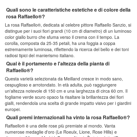
Quali sono le caratteristiche estetiche e di colore della
rosa Raffaello®?
La rosa Raffaello®, dedicata al celebre pittore Raffaello Sanzio, si
distingue per i suoi fiori grandi (10 cm di diametro) di un luminoso
color giallo burro che sfuma verso il crema con il tempo. La
corolla, composta da 25-35 petali, ha una foggia a coppa
estremamente luminosa, riflettendo la ricerca del bello e dei toni
radiosi tipici del manierismo italiano.
Qual è il portamento e l'altezza della pianta di
Raffaello®?
Questa varietà selezionata da Meilland cresce in modo sano,
cespuglioso e arrotondato. In età adulta, può raggiungere
un'altezza notevole di 150 cm e una larghezza di circa 60 cm. Il
fogliame verde scuro opaco fa risaltare la brillantezza dei fiori
gialli, rendendola una scelta di grande impatto visivo per i giardini
europei.
Quali premi internazionali ha vinto la rosa Raffaello®?
Raffaello® è una delle rose più premiate al mondo. Vanta
numerose medaglie d'oro (Le Roeulx, Lione, Rose Hills) e