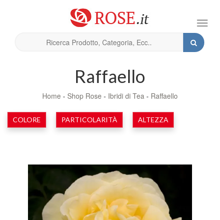
Toggl
navig
Raffaello
Home
-
Shop Rose
-
Ibridi di Tea
-
Raffaello
COLORE
PARTICOLARITÀ
ALTEZZA