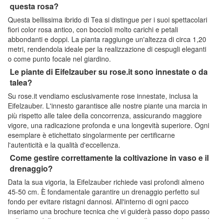
questa rosa?
Questa bellissima ibrido di Tea si distingue per i suoi spettacolari
fiori color rosa antico, con boccioli molto carichi e petali
abbondanti e doppi. La pianta raggiunge un'altezza di circa 1,20
metri, rendendola ideale per la realizzazione di cespugli eleganti
o come punto focale nel giardino.
Le piante di Eifelzauber su rose.it sono innestate o da
talea?
Su rose.it vendiamo esclusivamente rose innestate, inclusa la
Eifelzauber. L'innesto garantisce alle nostre piante una marcia in
più rispetto alle talee della concorrenza, assicurando maggiore
vigore, una radicazione profonda e una longevità superiore. Ogni
esemplare è etichettato singolarmente per certificarne
l'autenticità e la qualità d'eccellenza.
Come gestire correttamente la coltivazione in vaso e il
drenaggio?
Data la sua vigoria, la Eifelzauber richiede vasi profondi almeno
45-50 cm. È fondamentale garantire un drenaggio perfetto sul
fondo per evitare ristagni dannosi. All'interno di ogni pacco
inseriamo una brochure tecnica che vi guiderà passo dopo passo