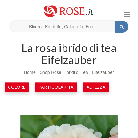
Toggl
navig
La rosa ibrido di tea
Eifelzauber
Home
-
Shop Rose
-
Ibridi di Tea
-
Eifelzauber
COLORE
PARTICOLARITÀ
ALTEZZA