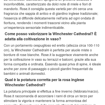
inconfondibile, caratterizzato da dolci note di miele e fiori di
mandorlo. Rose.it consiglia questa varietà per chi cerca una
fragranza che sappia di antico e di giardino inglese tradizionale;
l'essenza si diffonde delicatamente nell'aria ad ogni ondata di
fioritura, rendendo i momenti trascorsi vicino alla pianta
un'esperienza sensoriale indimenticabile.
Come posso valorizzare la Winchester Cathedral? È
adatta alla coltivazione in vaso?
Con un portamento cespuglioso ed eretto (altezza circa 100-110
cm), la Winchester Cathedral® è perfetta per aiuole miste o
bordure di rose bianche. Rose.it la suggerisce vivamente anche
per la coltivazione in vaso su terrazzi e balconi, grazie alla sua
forma compatta e ordinata. Essendo quasi priva di spine, è ideale
anche per zone di passaggio o piccoli giardini frequentati da
bambini o animali domestici.
Qual è la potatura corretta per la rosa inglese
Winchester Cathedral?
La potatura principale si effettua a fine inverno (febbraio/marzo).
Rose.it raccomanda di accorciare i rami di circa un terzo per
stimolare la vigoria e mantenere la forma armoniosa del