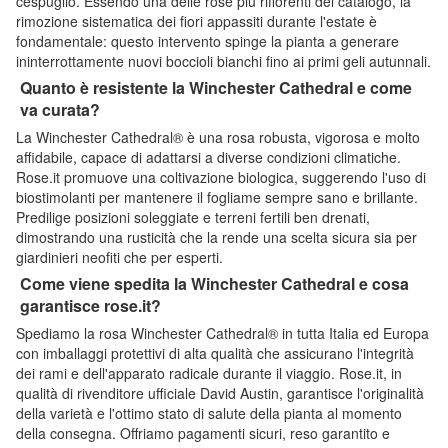
cespuglio. Essendo una delle rose più rifiorenti del catalogo, la
rimozione sistematica dei fiori appassiti durante l'estate è
fondamentale: questo intervento spinge la pianta a generare
ininterrottamente nuovi boccioli bianchi fino ai primi geli autunnali.
Quanto è resistente la Winchester Cathedral e come
va curata?
La Winchester Cathedral® è una rosa robusta, vigorosa e molto
affidabile, capace di adattarsi a diverse condizioni climatiche.
Rose.it promuove una coltivazione biologica, suggerendo l'uso di
biostimolanti per mantenere il fogliame sempre sano e brillante.
Predilige posizioni soleggiate e terreni fertili ben drenati,
dimostrando una rusticità che la rende una scelta sicura sia per
giardinieri neofiti che per esperti.
Come viene spedita la Winchester Cathedral e cosa
garantisce rose.it?
Spediamo la rosa Winchester Cathedral® in tutta Italia ed Europa
con imballaggi protettivi di alta qualità che assicurano l'integrità
dei rami e dell'apparato radicale durante il viaggio. Rose.it, in
qualità di rivenditore ufficiale David Austin, garantisce l'originalità
della varietà e l'ottimo stato di salute della pianta al momento
della consegna. Offriamo pagamenti sicuri, reso garantito e