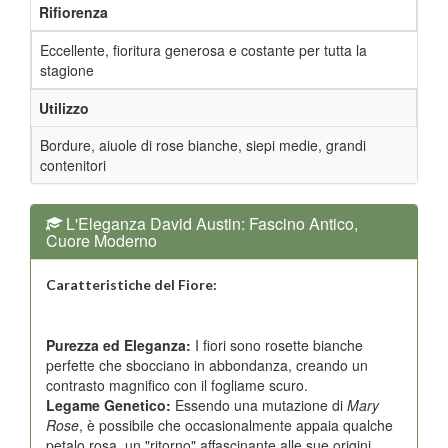
Rifiorenza
Eccellente, fioritura generosa e costante per tutta la
stagione
Utilizzo
Bordure, aiuole di rose bianche, siepi medie, grandi
contenitori
L'Eleganza David Austin: Fascino Antico,
Cuore Moderno
Caratteristiche del Fiore:
Purezza ed Eleganza:
I fiori sono rosette bianche
perfette che sbocciano in abbondanza, creando un
contrasto magnifico con il fogliame scuro.
Legame Genetico:
Essendo una mutazione di
Mary
Rose
, è possibile che occasionalmente appaia qualche
petalo rosa, un "ritorno" affascinante alle sue origini.