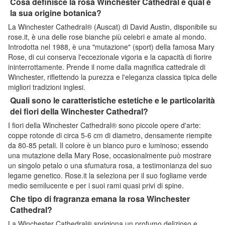
Cosa definisce la rosa Winchester Cathedral e qual è
la sua origine botanica?
La Winchester Cathedral® (Auscat) di David Austin, disponibile su
rose.it, è una delle rose bianche più celebri e amate al mondo.
Introdotta nel 1988, è una "mutazione" (sport) della famosa Mary
Rose, di cui conserva l'eccezionale vigoria e la capacità di fiorire
ininterrottamente. Prende il nome dalla magnifica cattedrale di
Winchester, riflettendo la purezza e l'eleganza classica tipica delle
migliori tradizioni inglesi.
Quali sono le caratteristiche estetiche e le particolarità
dei fiori della Winchester Cathedral?
I fiori della Winchester Cathedral® sono piccole opere d'arte:
coppe rotonde di circa 5-6 cm di diametro, densamente riempite
da 80-85 petali. Il colore è un bianco puro e luminoso; essendo
una mutazione della Mary Rose, occasionalmente può mostrare
un singolo petalo o una sfumatura rosa, a testimonianza del suo
legame genetico. Rose.it la seleziona per il suo fogliame verde
medio semilucente e per i suoi rami quasi privi di spine.
Che tipo di fragranza emana la rosa Winchester
Cathedral?
La Winchester Cathedral® sprigiona un profumo delizioso e