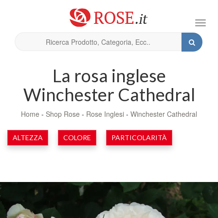
Toggl
navig
La rosa inglese
Winchester Cathedral
Home
-
Shop Rose
-
Rose Inglesi
-
Winchester Cathedral
ALTEZZA
COLORE
PARTICOLARITÀ