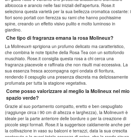
albicocca e arancio nelle fasi iniziali dell'apertura. Rose.it
seleziona questa varietà per la sua bellezza cromatica costante: i
fiori sono portati con fierezza su rami che hanno pochissime
spine, creando un effetto visivo pulito e molto luminoso in
giardino.
Che tipo di fragranza emana la rosa Molineux?
La Molineux® sprigiona un profumo delicato ma caratteristico,
che combina le note tipiche della Rosa Tea con un sottofondo
muschiato. Rose.it consiglia questa rosa a chi cerca una
fragranza piacevole e raffinata che non risulti mai eccessiva. La
sua essenza fresca accompagna ogni ondata di fioritura,
rendendo il cespuglio una presenza discreta ma deliziosamente
profumata per tutta la stagione vegetativa.
Come posso valorizzare al meglio la Molineux nel mio
spazio verde?
Grazie al suo portamento compatto, eretto e ben cespugliato
(raggiunge circa i 90 cm di altezza e larghezza), la Molineux® è
ideale per la parte anteriore delle bordure o per la creazione di
piccole siepi formali. Rose.it la suggerisce caldamente anche per
la coltivazione in vaso su balconi e terrazzi, data la sua crescita
contenuta e la quasi totale assenza di spine, che la rende sicura