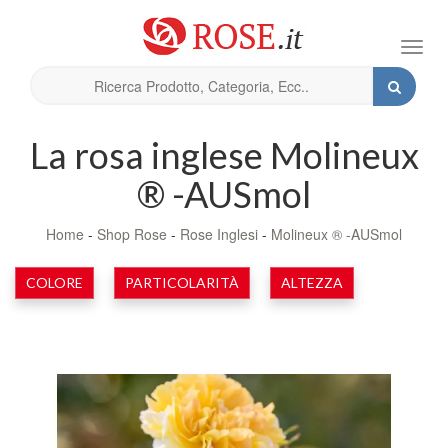
Toggl
navig
La rosa inglese Molineux
® -AUSmol
Home
-
Shop Rose
-
Rose Inglesi
-
Molineux ® -AUSmol
COLORE
PARTICOLARITÀ
ALTEZZA