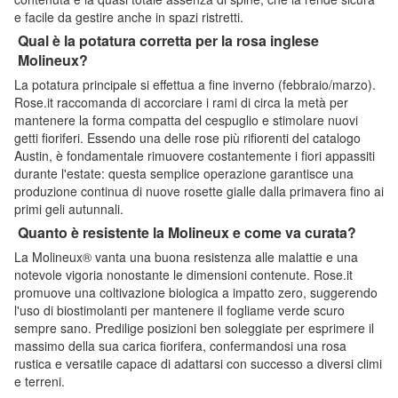
e facile da gestire anche in spazi ristretti.
Qual è la potatura corretta per la rosa inglese
Molineux?
La potatura principale si effettua a fine inverno (febbraio/marzo).
Rose.it raccomanda di accorciare i rami di circa la metà per
mantenere la forma compatta del cespuglio e stimolare nuovi
getti fioriferi. Essendo una delle rose più rifiorenti del catalogo
Austin, è fondamentale rimuovere costantemente i fiori appassiti
durante l'estate: questa semplice operazione garantisce una
produzione continua di nuove rosette gialle dalla primavera fino ai
primi geli autunnali.
Quanto è resistente la Molineux e come va curata?
La Molineux® vanta una buona resistenza alle malattie e una
notevole vigoria nonostante le dimensioni contenute. Rose.it
promuove una coltivazione biologica a impatto zero, suggerendo
l'uso di biostimolanti per mantenere il fogliame verde scuro
sempre sano. Predilige posizioni ben soleggiate per esprimere il
massimo della sua carica fiorifera, confermandosi una rosa
rustica e versatile capace di adattarsi con successo a diversi climi
e terreni.