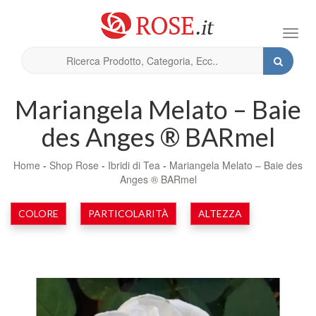
Toggl
navig
Mariangela Melato – Baie
des Anges ® BARmel
Home
-
Shop Rose
-
Ibridi di Tea
-
Mariangela Melato – Baie des
Anges ® BARmel
COLORE
PARTICOLARITÀ
ALTEZZA