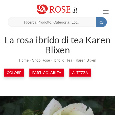
Toggl
navig
La rosa ibrido di tea Karen
Blixen
Home
-
Shop Rose
-
Ibridi di Tea
-
Karen Blixen
COLORE
PARTICOLARITÀ
ALTEZZA