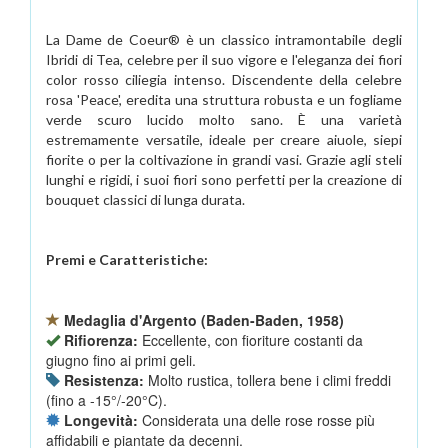
La Dame de Coeur® è un classico intramontabile degli
Ibridi di Tea, celebre per il suo vigore e l'eleganza dei fiori
color rosso ciliegia intenso. Discendente della celebre
rosa 'Peace', eredita una struttura robusta e un fogliame
verde scuro lucido molto sano. È una varietà
estremamente versatile, ideale per creare aiuole, siepi
fiorite o per la coltivazione in grandi vasi. Grazie agli steli
lunghi e rigidi, i suoi fiori sono perfetti per la creazione di
bouquet classici di lunga durata.
Premi e Caratteristiche:
Medaglia d'Argento (Baden-Baden, 1958)
Rifiorenza:
Eccellente, con fioriture costanti da
giugno fino ai primi geli.
Resistenza:
Molto rustica, tollera bene i climi freddi
(fino a -15°/-20°C).
Longevità:
Considerata una delle rose rosse più
affidabili e piantate da decenni.