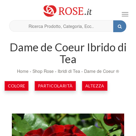
Toggl
navig
Dame de Coeur Ibrido di
Tea
Home
-
Shop Rose
-
Ibridi di Tea
-
Dame de Coeur ®
COLORE
PARTICOLARITÀ
ALTEZZA