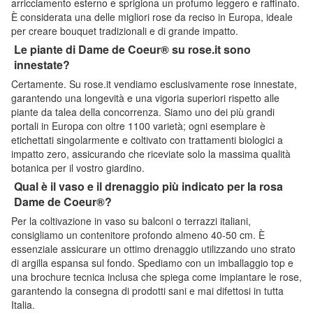
arricciamento esterno e sprigiona un profumo leggero e raffinato.
È considerata una delle migliori rose da reciso in Europa, ideale
per creare bouquet tradizionali e di grande impatto.
Le piante di Dame de Coeur® su rose.it sono
innestate?
Certamente. Su rose.it vendiamo esclusivamente rose innestate,
garantendo una longevità e una vigoria superiori rispetto alle
piante da talea della concorrenza. Siamo uno dei più grandi
portali in Europa con oltre 1100 varietà; ogni esemplare è
etichettati singolarmente e coltivato con trattamenti biologici a
impatto zero, assicurando che riceviate solo la massima qualità
botanica per il vostro giardino.
Qual è il vaso e il drenaggio più indicato per la rosa
Dame de Coeur®?
Per la coltivazione in vaso su balconi o terrazzi italiani,
consigliamo un contenitore profondo almeno 40-50 cm. È
essenziale assicurare un ottimo drenaggio utilizzando uno strato
di argilla espansa sul fondo. Spediamo con un imballaggio top e
una brochure tecnica inclusa che spiega come impiantare le rose,
garantendo la consegna di prodotti sani e mai difettosi in tutta
Italia.