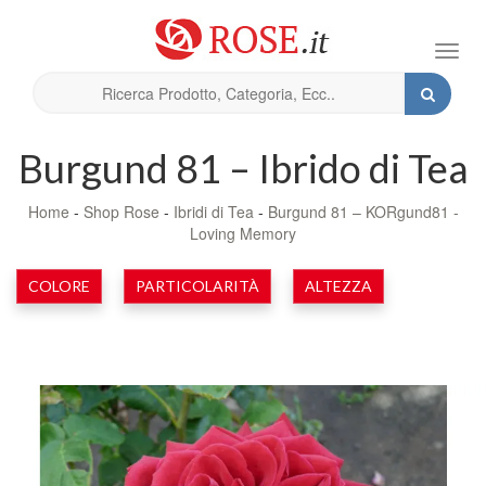
Toggl
navig
Burgund 81 – Ibrido di Tea
Home
-
Shop Rose
-
Ibridi di Tea
-
Burgund 81 – KORgund81 -
Loving Memory
COLORE
PARTICOLARITÀ
ALTEZZA