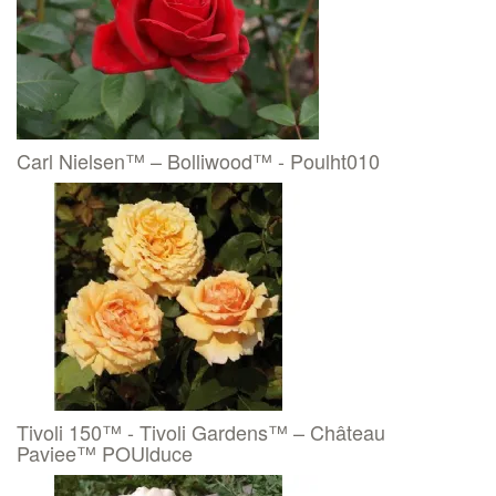
Carl Nielsen™ – Bolliwood™ - Poulht010
Tivoli 150™ - Tivoli Gardens™ – Château
Paviee™ POUlduce