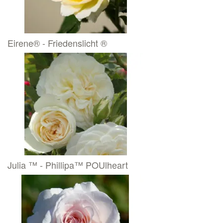
Eirene® - Friedenslicht ®
Julia ™ - Phillipa™ POUlheart