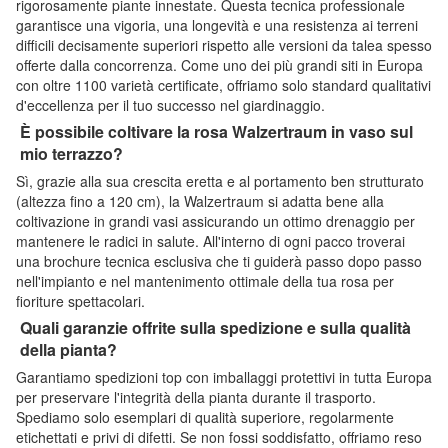
rigorosamente piante innestate. Questa tecnica professionale
garantisce una vigoria, una longevità e una resistenza ai terreni
difficili decisamente superiori rispetto alle versioni da talea spesso
offerte dalla concorrenza. Come uno dei più grandi siti in Europa
con oltre 1100 varietà certificate, offriamo solo standard qualitativi
d'eccellenza per il tuo successo nel giardinaggio.
È possibile coltivare la rosa Walzertraum in vaso sul
mio terrazzo?
Sì, grazie alla sua crescita eretta e al portamento ben strutturato
(altezza fino a 120 cm), la Walzertraum si adatta bene alla
coltivazione in grandi vasi assicurando un ottimo drenaggio per
mantenere le radici in salute. All'interno di ogni pacco troverai
una brochure tecnica esclusiva che ti guiderà passo dopo passo
nell'impianto e nel mantenimento ottimale della tua rosa per
fioriture spettacolari.
Quali garanzie offrite sulla spedizione e sulla qualità
della pianta?
Garantiamo spedizioni top con imballaggi protettivi in tutta Europa
per preservare l'integrità della pianta durante il trasporto.
Spediamo solo esemplari di qualità superiore, regolarmente
etichettati e privi di difetti. Se non fossi soddisfatto, offriamo reso