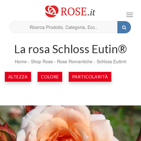
Toggl
navig
La rosa Schloss Eutin®
Home
-
Shop Rose
-
Rose Romantiche
-
Schloss Eutin®
ALTEZZA
COLORE
PARTICOLARITÀ