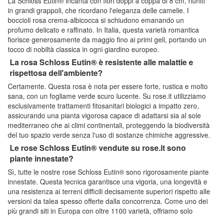
La Schloss Eutin® incanta con fiori doppi a coppa di 8 cm, riuniti
in grandi grappoli, che ricordano l'eleganza delle camelie. I
boccioli rosa crema-albicocca si schiudono emanando un
profumo delicato e raffinato. In Italia, questa varietà romantica
fiorisce generosamente da maggio fino ai primi geli, portando un
tocco di nobiltà classica in ogni giardino europeo.
La rosa Schloss Eutin® è resistente alle malattie e
rispettosa dell'ambiente?
Certamente. Questa rosa è nota per essere forte, rustica e molto
sana, con un fogliame verde scuro lucente. Su rose.it utilizziamo
esclusivamente trattamenti fitosanitari biologici a impatto zero,
assicurando una pianta vigorosa capace di adattarsi sia al sole
mediterraneo che ai climi continentali, proteggendo la biodiversità
del tuo spazio verde senza l'uso di sostanze chimiche aggressive.
Le rose Schloss Eutin® vendute su rose.it sono
piante innestate?
Sì, tutte le nostre rose Schloss Eutin® sono rigorosamente piante
innestate. Questa tecnica garantisce una vigoria, una longevità e
una resistenza ai terreni difficili decisamente superiori rispetto alle
versioni da talea spesso offerte dalla concorrenza. Come uno dei
più grandi siti in Europa con oltre 1100 varietà, offriamo solo