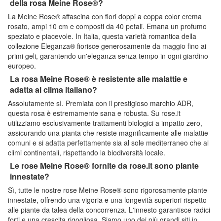
della rosa Meine Rose®?
La Meine Rose® affascina con fiori doppi a coppa color crema
rosato, ampi 10 cm e composti da 40 petali. Emana un profumo
speziato e piacevole. In Italia, questa varietà romantica della
collezione Eleganza® fiorisce generosamente da maggio fino ai
primi geli, garantendo un'eleganza senza tempo in ogni giardino
europeo.
La rosa Meine Rose® è resistente alle malattie e
adatta al clima italiano?
Assolutamente sì. Premiata con il prestigioso marchio ADR,
questa rosa è estremamente sana e robusta. Su rose.it
utilizziamo esclusivamente trattamenti biologici a impatto zero,
assicurando una pianta che resiste magnificamente alle malattie
comuni e si adatta perfettamente sia al sole mediterraneo che ai
climi continentali, rispettando la biodiversità locale.
Le rose Meine Rose® fornite da rose.it sono piante
innestate?
Sì, tutte le nostre rose Meine Rose® sono rigorosamente piante
innestate, offrendo una vigoria e una longevità superiori rispetto
alle piante da talea della concorrenza. L'innesto garantisce radici
forti e una crescita rigogliosa. Siamo uno dei più grandi siti in