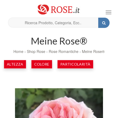
Toggl
navig
Meine Rose®
Home
-
Shop Rose
-
Rose Romantiche
-
Meine Rose®
ALTEZZA
COLORE
PARTICOLARITÀ