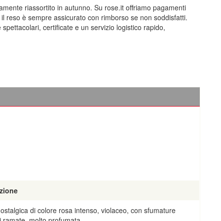
amente riassortito in autunno. Su rose.it offriamo pagamenti
e il reso è sempre assicurato con rimborso se non soddisfatti.
pettacolari, certificate e un servizio logistico rapido,
zione
ostalgica di colore rosa intenso, violaceo, con sfumature
li ramate, molto profumata.