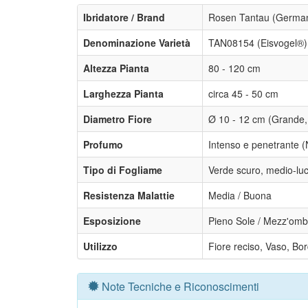
Ibridatore / Brand
Rosen Tantau (German
Denominazione Varietà
TAN08154 (Eisvogel®)
Altezza Pianta
80 - 120 cm
Larghezza Pianta
circa 45 - 50 cm
Diametro Fiore
Ø 10 - 12 cm (Grande, m
Profumo
Intenso e penetrante (
Tipo di Fogliame
Verde scuro, medio-lu
Resistenza Malattie
Media / Buona
Esposizione
Pieno Sole / Mezz'omb
Utilizzo
Fiore reciso, Vaso, Bo
Note Tecniche e Riconoscimenti