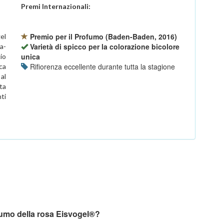
Premi Internazionali:
Premio per il Profumo (Baden-Baden, 2016)
el
Varietà di spicco per la colorazione bicolore
a-
unica
io
Rifiorenza eccellente durante tutta la stagione
ca
 al
ta
ti
ofumo della rosa Eisvogel®?