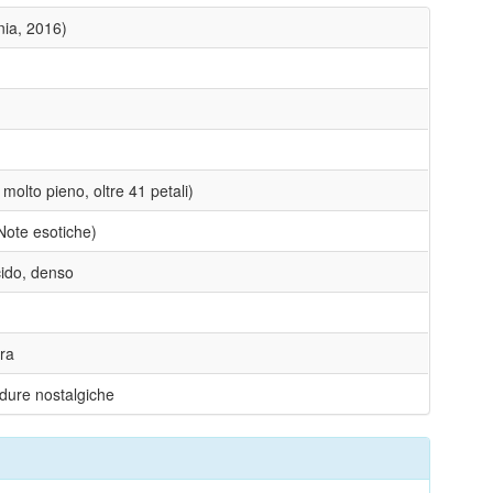
ia, 2016)
olto pieno, oltre 41 petali)
Note esotiche)
cido, denso
ra
rdure nostalgiche