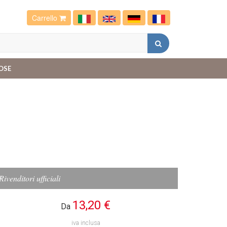
Carrello
OSE
Rivenditori ufficiali
13,20 €
Da
iva inclusa