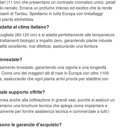
ulari (11 cm) che presentano un contrasto cromatico unico: petali
cio-ramato. Emana un profumo intenso ed esotico che la rende
 Rose® di Tantau. Spediamo in tutta Europa con imballaggi
i pianta etichettata.
datta al clima italiano?
pugliata (80-120 cm) e si adatta perfettamente alle temperature
e trattamenti biologici a impatto zero, garantendo piante robuste
tà eccellente, mai difettosi, assicurando una fioritura
 innestate?
osamente innestate, garantendo una vigoria e una longevità
a. Come uno dei maggiori siti di rose in Europa con oltre 1100
a, assicurando che ogni pianta arrivi pronta per stabilirsi con
ale supporto offrite?
nea anche alla coltivazione in grandi vasi, purché si assicuri un
inseriamo una brochure tecnica che spiega come impiantare e
nicamente per fornire assistenza tecnica e commerciale a tutti i
 sono le garanzie d'acquisto?