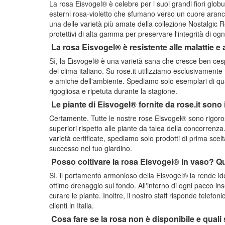
La rosa Eisvogel® è celebre per i suoi grandi fiori glob
esterni rosa-violetto che sfumano verso un cuore aran
una delle varietà più amate della collezione Nostalgic
protettivi di alta gamma per preservare l'integrità di ogn
La rosa Eisvogel® è resistente alle malattie e a
Sì, la Eisvogel® è una varietà sana che cresce ben ces
del clima italiano. Su rose.it utilizziamo esclusivament
e amiche dell'ambiente. Spediamo solo esemplari di quali
rigogliosa e ripetuta durante la stagione.
Le piante di Eisvogel® fornite da rose.it sono
Certamente. Tutte le nostre rose Eisvogel® sono rigor
superiori rispetto alle piante da talea della concorrenz
varietà certificate, spediamo solo prodotti di prima scelt
successo nel tuo giardino.
Posso coltivare la rosa Eisvogel® in vaso? Qu
Sì, il portamento armonioso della Eisvogel® la rende ido
ottimo drenaggio sul fondo. All'interno di ogni pacco 
curare le piante. Inoltre, il nostro staff risponde telefo
clienti in Italia.
Cosa fare se la rosa non è disponibile e quali