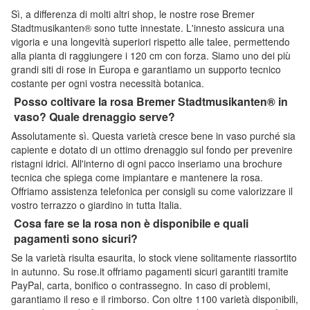
Sì, a differenza di molti altri shop, le nostre rose Bremer
Stadtmusikanten® sono tutte innestate. L'innesto assicura una
vigoria e una longevità superiori rispetto alle talee, permettendo
alla pianta di raggiungere i 120 cm con forza. Siamo uno dei più
grandi siti di rose in Europa e garantiamo un supporto tecnico
costante per ogni vostra necessità botanica.
Posso coltivare la rosa Bremer Stadtmusikanten® in
vaso? Quale drenaggio serve?
Assolutamente sì. Questa varietà cresce bene in vaso purché sia
capiente e dotato di un ottimo drenaggio sul fondo per prevenire
ristagni idrici. All'interno di ogni pacco inseriamo una brochure
tecnica che spiega come impiantare e mantenere la rosa.
Offriamo assistenza telefonica per consigli su come valorizzare il
vostro terrazzo o giardino in tutta Italia.
Cosa fare se la rosa non è disponibile e quali
pagamenti sono sicuri?
Se la varietà risulta esaurita, lo stock viene solitamente riassortito
in autunno. Su rose.it offriamo pagamenti sicuri garantiti tramite
PayPal, carta, bonifico o contrassegno. In caso di problemi,
garantiamo il reso e il rimborso. Con oltre 1100 varietà disponibili,