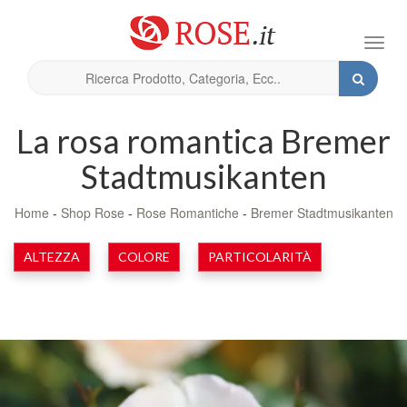
Toggl
navig
La rosa romantica Bremer
Stadtmusikanten
Home
-
Shop Rose
-
Rose Romantiche
-
Bremer Stadtmusikanten
ALTEZZA
COLORE
PARTICOLARITÀ