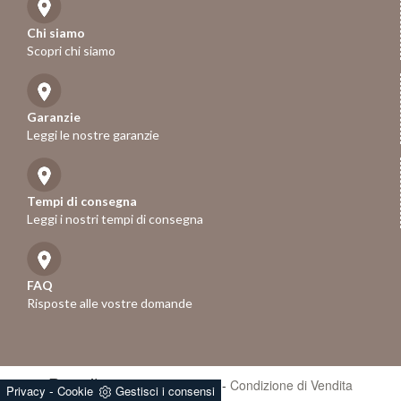
Chi siamo
Scopri chi siamo
Garanzie
Leggi le nostre garanzie
Tempi di consegna
Leggi i nostri tempi di consegna
FAQ
Risposte alle vostre domande
Rose.it
- P.iva 01247670258 -
Condizione di Vendita
-
Privacy
Cookie
Gestisci i consensi