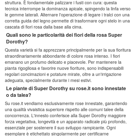
struttura. È fondamentale palizzare i fusti con cura: questa
tecnica interrompe la dominanza apicale, spingendo la linfa verso
le gemme laterali. Alternare l'operazione di legare i tralci con una
corretta guida del legno permette di trasformare ogni stelo in una
cascata di fiori rosa dalla base alla cima.
Quali sono le particolarità dei fiori della rosa Super
Dorothy?
Questa varietà si fa apprezzare principalmente per la sua fioritura
straordinariamente abbondante di colore rosa intenso. I fiori
emanano un profumo delicato e piacevole. Per mantenere la
pianta rigogliosa e favorire nuove fioriture, sono indispensabili
regolari concimazioni e potature mirate, oltre a un'irrigazione
adeguata, specialmente durante i mesi estivi.
Le piante di Super Dorothy su rose.it sono innestate
o da talea?
Su rose.it vendiamo esclusivamente rose innestate, garantendo
una qualità vivaistica superiore rispetto alle comuni talee della
concorrenza. L'innesto conferisce alla Super Dorothy maggiore
forza vegetativa, longevità e un apparato radicale più profondo,
essenziale per sostenere il suo sviluppo rampicante. Ogni
esemplare è etichettato singolarmente per certificarne