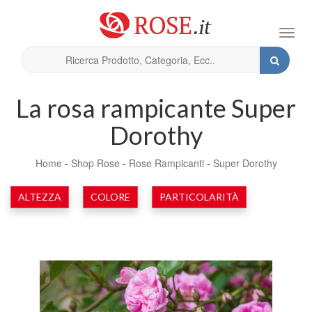
Toggl
navig
La rosa rampicante Super
Dorothy
Home
-
Shop Rose
-
Rose Rampicanti
-
Super Dorothy
ALTEZZA
COLORE
PARTICOLARITÀ