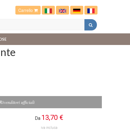
Carrello
OSE
ante
Rivenditori ufficiali
13,70 €
Da
iva inclusa