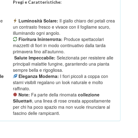
Pregi e Caratteristiche:
ne
Luminosità Solare:
Il giallo chiaro dei petali crea
un contrasto fresco e vivace con il fogliame scuro,
illuminando ogni angolo.
Fioritura Ininterrotta:
Produce spettacolari
mazzetti di fiori in modo continuativo dalla tarda
primavera fino all'autunno.
Salute Impeccabile:
Selezionata per resistere alle
principali malattie fungine, garantendo una pianta
sempre bella e rigogliosa.
le
Eleganza Moderna:
I fiori piccoli a coppa con
stami visibili regalano un look naturale e molto
raffinato.
Note:
Fa parte della rinomata
collezione
Siluetta®
, una linea di rose creata appositamente
per chi ha poco spazio ma non vuole rinunciare al
fascino delle rampicanti.