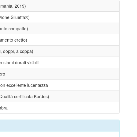
rmania, 2019)
zione Siluetta®)
ante compatto)
amento eretto)
li, doppi, a coppa)
 stami dorati visibili
ero
on eccellente lucentezza
Qualità certificata Kordes)
mbra