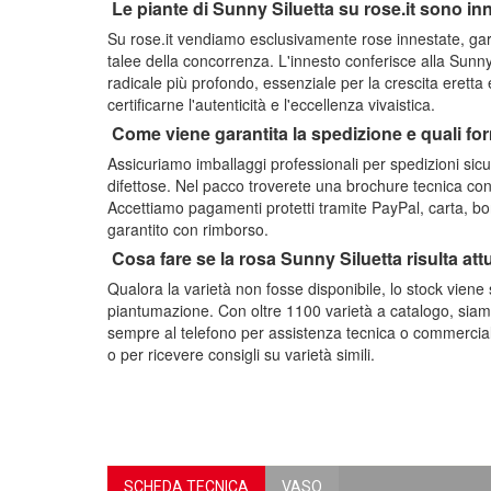
Le piante di Sunny Siluetta su rose.it sono in
Su rose.it vendiamo esclusivamente rose innestate, gara
talee della concorrenza. L'innesto conferisce alla Sunn
radicale più profondo, essenziale per la crescita eretta
certificarne l'autenticità e l'eccellenza vivaistica.
Come viene garantita la spedizione e quali f
Assicuriamo imballaggi professionali per spedizioni sicu
difettose. Nel pacco troverete una brochure tecnica con i 
Accettiamo pagamenti protetti tramite PayPal, carta, bon
garantito con rimborso.
Cosa fare se la rosa Sunny Siluetta risulta at
Qualora la varietà non fosse disponibile, lo stock viene
piantumazione. Con oltre 1100 varietà a catalogo, siamo
sempre al telefono per assistenza tecnica o commerciale;
o per ricevere consigli su varietà simili.
SCHEDA TECNICA
VASO