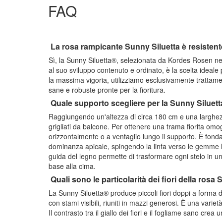
FAQ
La rosa rampicante Sunny Siluetta è resistente
Sì, la Sunny Siluetta®, selezionata da Kordes Rosen nel
al suo sviluppo contenuto e ordinato, è la scelta ideale 
la massima vigoria, utilizziamo esclusivamente trattame
sane e robuste pronte per la fioritura.
Quale supporto scegliere per la Sunny Siluet
Raggiungendo un'altezza di circa 180 cm e una larghezza 
grigliati da balcone. Per ottenere una trama fiorita omo
orizzontalmente o a ventaglio lungo il supporto. È fonda
dominanza apicale, spingendo la linfa verso le gemme lat
guida del legno permette di trasformare ogni stelo in una
base alla cima.
Quali sono le particolarità dei fiori della rosa
La Sunny Siluetta® produce piccoli fiori doppi a forma d
con stami visibili, riuniti in mazzi generosi. È una vari
Il contrasto tra il giallo dei fiori e il fogliame sano cre