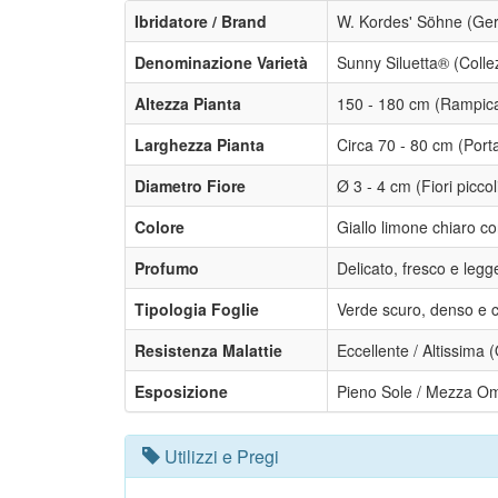
Ibridatore / Brand
W. Kordes' Söhne (Ge
Denominazione Varietà
Sunny Siluetta® (Colle
Altezza Pianta
150 - 180 cm (Rampic
Larghezza Pianta
Circa 70 - 80 cm (Port
Diametro Fiore
Ø 3 - 4 cm (Fiori picco
Colore
Giallo limone chiaro con
Profumo
Delicato, fresco e legg
Tipologia Foglie
Verde scuro, denso e c
Resistenza Malattie
Eccellente / Altissima (
Esposizione
Pieno Sole / Mezza O
Utilizzi e Pregi