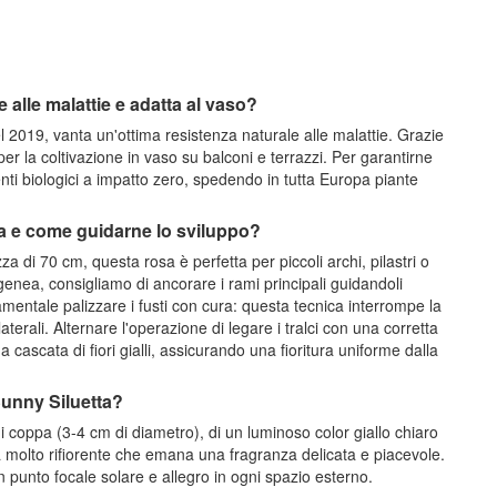
 alle malattie e adatta al vaso?
 2019, vanta un'ottima resistenza naturale alle malattie. Grazie
per la coltivazione in vaso su balconi e terrazzi. Per garantirne
nti biologici a impatto zero, spedendo in tutta Europa piante
ta e come guidarne lo sviluppo?
di 70 cm, questa rosa è perfetta per piccoli archi, pilastri o
genea, consigliamo di ancorare i rami principali guidandoli
mentale palizzare i fusti con cura: questa tecnica interrompe la
erali. Alternare l'operazione di legare i tralci con una corretta
 cascata di fiori gialli, assicurando una fioritura uniforme dalla
 Sunny Siluetta?
i coppa (3-4 cm di diametro), di un luminoso color giallo chiaro
età molto rifiorente che emana una fragranza delicata e piacevole.
a un punto focale solare e allegro in ogni spazio esterno.