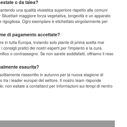
nestate o da talea?
ntendo una qualità vivaistica superiore rispetto alle comuni
y Siluetta® maggiore forza vegetativa, longevità e un apparato
 e rigogliosa. Ogni esemplare è etichettato singolarmente per
orme di pagamento accettate?
re in tutta Europa, inviando solo piante di prima scelta mai
consigli pratici dei nostri esperti per l'impianto e la cura.
ifico o contrassegno. Se non sarete soddisfatti, offriamo il reso
tualmente esaurita?
 solitamente riassortito in autunno per la nuova stagione di
 tra i leader europei del settore. Il nostro team risponde
 non esitate a contattarci per informazioni sui tempi di rientro