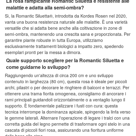
La rosa rampicante Romantic Siluetta è resistente alle
malattie e adatta alla semi-ombra?
Sì, la Romantic Siluetta®, introdotta da Kordes Rosen nel 2020,
vanta una buona resistenza naturale alle malattie. È una varietà
versatile che si adatta bene anche alla coltivazione in zone di
semi-ombra, mantenendo una crescita sana e proporzionata. Per
garantire piante robuste in tutta Europa, utilizziamo
esclusivamente trattamenti biologici a impatto zero, spedendo
esemplari pronti per la messa a dimora.
Quale supporto scegliere per la Romantic Siluetta e
come guidarne lo sviluppo?
Raggiungendo un'altezza di circa 200 cm e uno sviluppo
contenuto in larghezza (80 cm), questa rosa è ideale per piccoli
archi, pilastri o per decorare le ringhiere di balconi e terrazzi. Per
ottenere una trama fiorita omogenea, consigliamo di ancorare i
rami principali guidandoli orizzontalmente o a ventaglio lungo il
supporto. È fondamentale palizzare i fusti con cura: questa
tecnica interrompe la dominanza apicale, spingendo la linfa verso
le gemme laterali. Alternare l'operazione di legare i tralci con una
corretta guida del legno permette di trasformare ogni stelo in una
cascata di piccoli fiori rosa, assicurando una fioritura uniforme
dalla base alla cima.