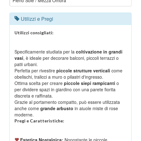
Pieno Sole / Mezza Ombra
Utilizzi e Pregi
Utilizzi consigliati:
Specificamente studiata per la
coltivazione in grandi
vasi
, è ideale per decorare balconi, piccoli terrazzi o
patii urbani.
Perfetta per rivestire
piccole strutture verticali
come
obelischi, tralicci a muro o pilastri d'ingresso.
Ottima scelta per creare
piccole siepi rampicanti
o
per dividere spazi in giardino con una parete fiorita
discreta e raffinata.
Grazie al portamento compatto, può essere utilizzata
anche come
grande arbusto
in aiuole miste di rose
moderne.
Pregi e Caratteristiche:
Estetica Nostalgica:
Nonostante le piccole