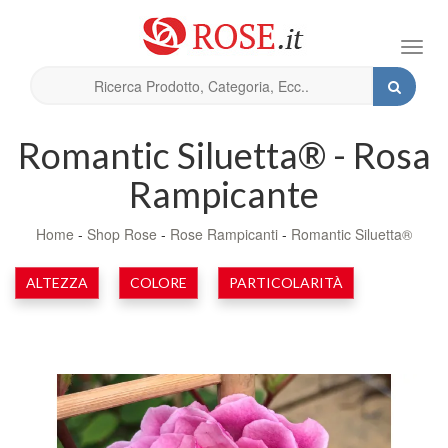
Toggl
navig
Romantic Siluetta® - Rosa
Rampicante
Home
-
Shop Rose
-
Rose Rampicanti
-
Romantic Siluetta®
ALTEZZA
COLORE
PARTICOLARITÀ