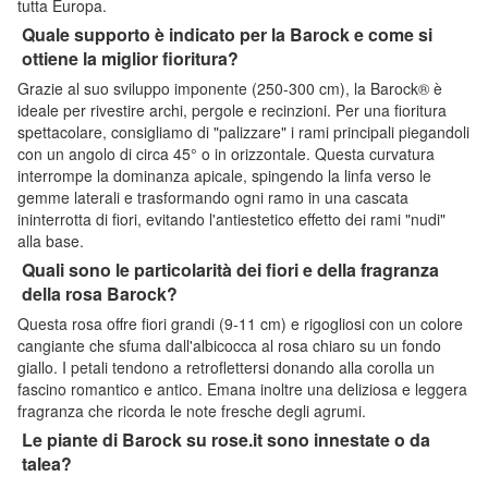
tutta Europa.
Quale supporto è indicato per la Barock e come si
ottiene la miglior fioritura?
Grazie al suo sviluppo imponente (250-300 cm), la Barock® è
ideale per rivestire archi, pergole e recinzioni. Per una fioritura
spettacolare, consigliamo di "palizzare" i rami principali piegandoli
con un angolo di circa 45° o in orizzontale. Questa curvatura
interrompe la dominanza apicale, spingendo la linfa verso le
gemme laterali e trasformando ogni ramo in una cascata
ininterrotta di fiori, evitando l'antiestetico effetto dei rami "nudi"
alla base.
Quali sono le particolarità dei fiori e della fragranza
della rosa Barock?
Questa rosa offre fiori grandi (9-11 cm) e rigogliosi con un colore
cangiante che sfuma dall'albicocca al rosa chiaro su un fondo
giallo. I petali tendono a retroflettersi donando alla corolla un
fascino romantico e antico. Emana inoltre una deliziosa e leggera
fragranza che ricorda le note fresche degli agrumi.
Le piante di Barock su rose.it sono innestate o da
talea?