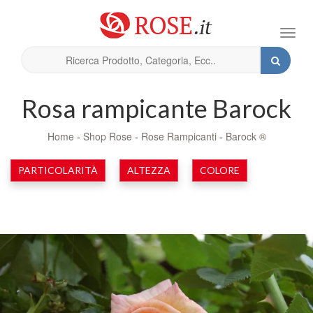
Toggl
navig
Rosa rampicante Barock
Home
-
Shop Rose
-
Rose Rampicanti
-
Barock ®
PARTICOLARITÀ
ALTEZZA
COLORE