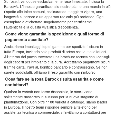
Su rose.it vendouse esclusivamente rose innestate, inclusa la
Barock®. L'innesto garantisce alle nostre piante una marcia in più
rispetto alle talee comuni, assicurando maggiore vigore, una
longevità superiore e un apparato radicale più profondo. Ogni
esemplare è etichettato singolarmente per certificarne
l'autenticità e la qualità vivaistica d'eccellenza.
Come viene garantita la spedizione e quali forme di
pagamento accettate?
Assicuriamo imballaggi top di gamma per spedizioni sicure in
tutta Europa, inviando solo prodotti di prima scelta mai difettosi.
All'interno del pacco troverete una brochure tecnica con i consigli
degli esperti per l'impianto e la cura. Accettiamo pagamenti sicuri
tramite carta, PayPal, bonifico bancario e contrassegno. Se non
sarete soddisfatti, offriamo il reso garantito con rimborso.
Cosa fare se la rosa Barock risulta esaurita e come
contattarvi?
Qualora la varietà non fosse disponibile, lo stock viene
solitamente riassortito in autunno per la nuova stagione di
piantumazione. Con oltre 1100 varietà a catalogo, siamo leader
in Europa. Il nostro team risponde sempre al telefono per
assistenza tecnica o commerciale; vi invitiamo a contattarci per