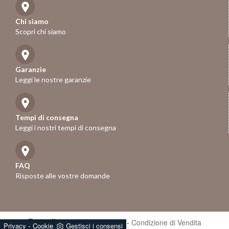
Chi siamo
Scopri chi siamo
Garanzie
Leggi le nostre garanzie
Tempi di consegna
Leggi i nostri tempi di consegna
FAQ
Risposte alle vostre domande
Rose.it
- P.iva 01247670258 -
Condizione di Vendita
-
Privacy
Cookie
Gestisci i consensi