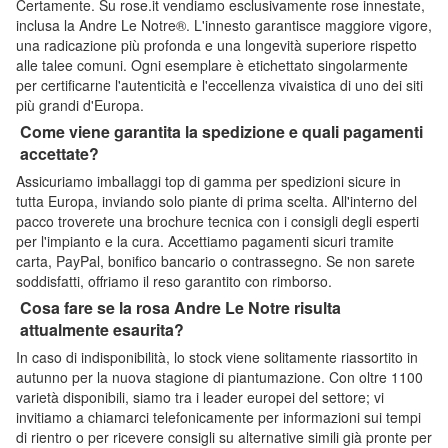
Certamente. Su rose.it vendiamo esclusivamente rose innestate,
inclusa la Andre Le Notre®. L'innesto garantisce maggiore vigore,
una radicazione più profonda e una longevità superiore rispetto
alle talee comuni. Ogni esemplare è etichettato singolarmente
per certificarne l'autenticità e l'eccellenza vivaistica di uno dei siti
più grandi d'Europa.
Come viene garantita la spedizione e quali pagamenti
accettate?
Assicuriamo imballaggi top di gamma per spedizioni sicure in
tutta Europa, inviando solo piante di prima scelta. All'interno del
pacco troverete una brochure tecnica con i consigli degli esperti
per l'impianto e la cura. Accettiamo pagamenti sicuri tramite
carta, PayPal, bonifico bancario o contrassegno. Se non sarete
soddisfatti, offriamo il reso garantito con rimborso.
Cosa fare se la rosa Andre Le Notre risulta
attualmente esaurita?
In caso di indisponibilità, lo stock viene solitamente riassortito in
autunno per la nuova stagione di piantumazione. Con oltre 1100
varietà disponibili, siamo tra i leader europei del settore; vi
invitiamo a chiamarci telefonicamente per informazioni sui tempi
di rientro o per ricevere consigli su alternative simili già pronte per