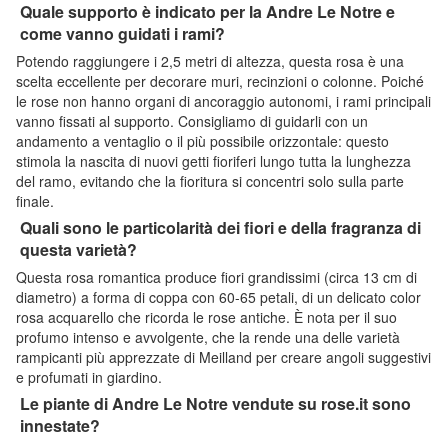
Quale supporto è indicato per la Andre Le Notre e
come vanno guidati i rami?
Potendo raggiungere i 2,5 metri di altezza, questa rosa è una
scelta eccellente per decorare muri, recinzioni o colonne. Poiché
le rose non hanno organi di ancoraggio autonomi, i rami principali
vanno fissati al supporto. Consigliamo di guidarli con un
andamento a ventaglio o il più possibile orizzontale: questo
stimola la nascita di nuovi getti fioriferi lungo tutta la lunghezza
del ramo, evitando che la fioritura si concentri solo sulla parte
finale.
Quali sono le particolarità dei fiori e della fragranza di
questa varietà?
Questa rosa romantica produce fiori grandissimi (circa 13 cm di
diametro) a forma di coppa con 60-65 petali, di un delicato color
rosa acquarello che ricorda le rose antiche. È nota per il suo
profumo intenso e avvolgente, che la rende una delle varietà
rampicanti più apprezzate di Meilland per creare angoli suggestivi
e profumati in giardino.
Le piante di Andre Le Notre vendute su rose.it sono
innestate?