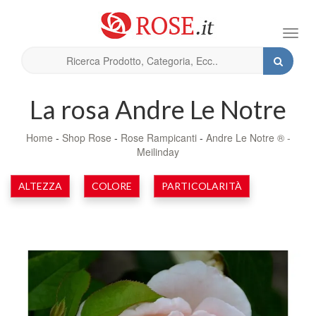
Toggl
navig
La rosa Andre Le Notre
Home
-
Shop Rose
-
Rose Rampicanti
-
Andre Le Notre ® -
Meilinday
ALTEZZA
COLORE
PARTICOLARITÀ