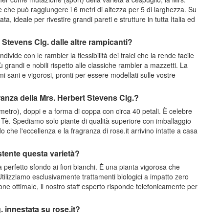
 che può raggiungere i 6 metri di altezza per 5 di larghezza. Su
ata, ideale per rivestire grandi pareti e strutture in tutta Italia ed
Stevens Clg. dalle altre rampicanti?
vide con le rambler la flessibilità dei tralci che la rende facile
iù grandi e nobili rispetto alle classiche rambler a mazzetti. La
mi sani e vigorosi, pronti per essere modellati sulle vostre
agranza della Mrs. Herbert Stevens Clg.?
metro), doppi e a forma di coppa con circa 40 petali. È celebre
a Tè. Spediamo solo piante di qualità superiore con imballaggio
do che l'eccellenza e la fragranza di rose.it arrivino intatte a casa
stente questa varietà?
perfetto sfondo ai fiori bianchi. È una pianta vigorosa che
. Utilizziamo esclusivamente trattamenti biologici a impatto zero
ione ottimale, il nostro staff esperto risponde telefonicamente per
 innestata su rose.it?