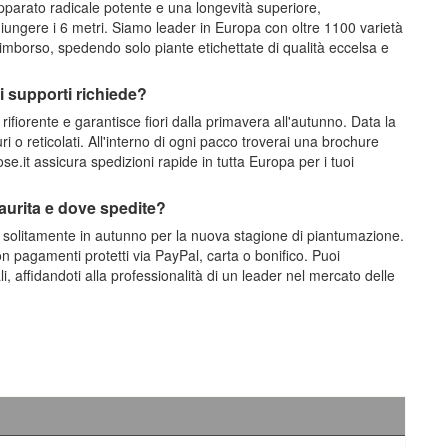
pparato radicale potente e una longevità superiore,
ungere i 6 metri. Siamo leader in Europa con oltre 1100 varietà
 rimborso, spedendo solo piante etichettate di qualità eccelsa e
li supporti richiede?
 rifiorente e garantisce fiori dalla primavera all'autunno. Data la
 o reticolati. All'interno di ogni pacco troverai una brochure
e.it assicura spedizioni rapide in tutta Europa per i tuoi
saurita e dove spedite?
e solitamente in autunno per la nuova stagione di piantumazione.
on pagamenti protetti via PayPal, carta o bonifico. Puoi
, affidandoti alla professionalità di un leader nel mercato delle