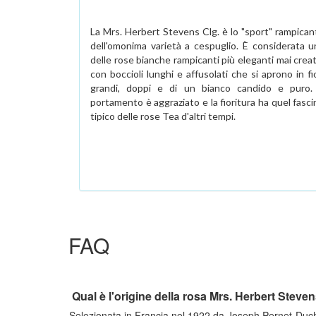
La Mrs. Herbert Stevens Clg. è lo "sport" rampican
dell'omonima varietà a cespuglio. È considerata u
delle rose bianche rampicanti più eleganti mai crea
con boccioli lunghi e affusolati che si aprono in fi
grandi, doppi e di un bianco candido e puro. 
portamento è aggraziato e la fioritura ha quel fasc
tipico delle rose Tea d'altri tempi.
FAQ
Qual è l'origine della rosa Mrs. Herbert Steve
Selezionata in Francia nel 1922 da Joseph Pernet-Duche