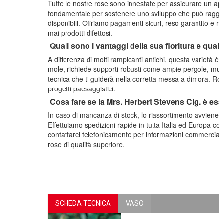
Tutte le nostre rose sono innestate per assicurare un a
fondamentale per sostenere uno sviluppo che può raggi
disponibili. Offriamo pagamenti sicuri, reso garantito e
mai prodotti difettosi.
Quali sono i vantaggi della sua fioritura e qua
A differenza di molti rampicanti antichi, questa varietà è
mole, richiede supporti robusti come ampie pergole, muri
tecnica che ti guiderà nella corretta messa a dimora. Ros
progetti paesaggistici.
Cosa fare se la Mrs. Herbert Stevens Clg. è e
In caso di mancanza di stock, lo riassortimento avvien
Effettuiamo spedizioni rapide in tutta Italia ed Europa c
contattarci telefonicamente per informazioni commerciali
rose di qualità superiore.
SCHEDA TECNICA
VASO