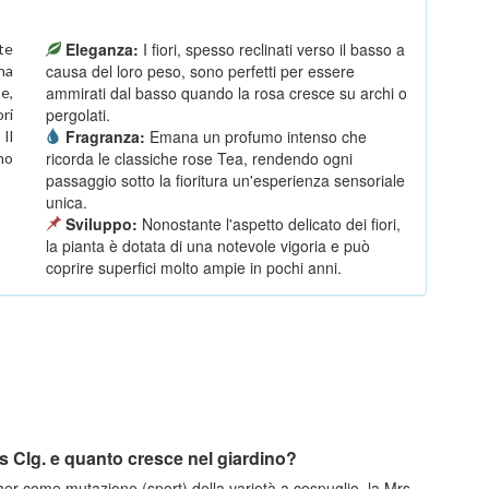
Eleganza:
I fiori, spesso reclinati verso il basso a
te
causa del loro peso, sono perfetti per essere
na
ammirati dal basso quando la rosa cresce su archi o
te,
pergolati.
ori
Fragranza:
Emana un profumo intenso che
Il
ricorda le classiche rose Tea, rendendo ogni
ino
passaggio sotto la fioritura un'esperienza sensoriale
unica.
Sviluppo:
Nonostante l'aspetto delicato dei fiori,
la pianta è dotata di una notevole vigoria e può
coprire superfici molto ampie in pochi anni.
ns Clg. e quanto cresce nel giardino?
r come mutazione (sport) della varietà a cespuglio, la Mrs.