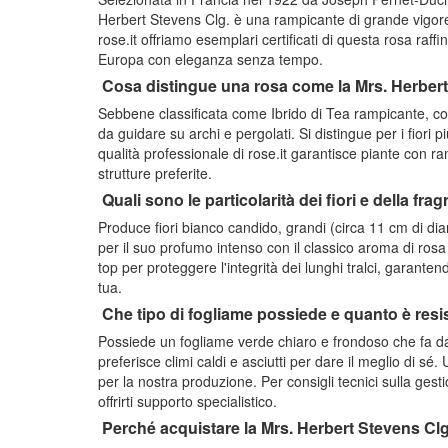
Herbert Stevens Clg. è una rampicante di grande vigore
rose.it offriamo esemplari certificati di questa rosa raffin
Europa con eleganza senza tempo.
Cosa distingue una rosa come la Mrs. Herbert 
Sebbene classificata come Ibrido di Tea rampicante, condi
da guidare su archi e pergolati. Si distingue per i fiori p
qualità professionale di rose.it garantisce piante con ra
strutture preferite.
Quali sono le particolarità dei fiori e della fr
Produce fiori bianco candido, grandi (circa 11 cm di dia
per il suo profumo intenso con il classico aroma di ros
top per proteggere l'integrità dei lunghi tralci, garanten
tua.
Che tipo di fogliame possiede e quanto è resi
Possiede un fogliame verde chiaro e frondoso che fa da 
preferisce climi caldi e asciutti per dare il meglio di sé
per la nostra produzione. Per consigli tecnici sulla gest
offrirti supporto specialistico.
Perché acquistare la Mrs. Herbert Stevens Clg.