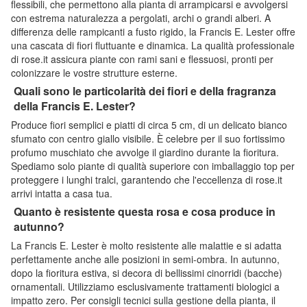
flessibili, che permettono alla pianta di arrampicarsi e avvolgersi
con estrema naturalezza a pergolati, archi o grandi alberi. A
differenza delle rampicanti a fusto rigido, la Francis E. Lester offre
una cascata di fiori fluttuante e dinamica. La qualità professionale
di rose.it assicura piante con rami sani e flessuosi, pronti per
colonizzare le vostre strutture esterne.
Quali sono le particolarità dei fiori e della fragranza
della Francis E. Lester?
Produce fiori semplici e piatti di circa 5 cm, di un delicato bianco
sfumato con centro giallo visibile. È celebre per il suo fortissimo
profumo muschiato che avvolge il giardino durante la fioritura.
Spediamo solo piante di qualità superiore con imballaggio top per
proteggere i lunghi tralci, garantendo che l'eccellenza di rose.it
arrivi intatta a casa tua.
Quanto è resistente questa rosa e cosa produce in
autunno?
La Francis E. Lester è molto resistente alle malattie e si adatta
perfettamente anche alle posizioni in semi-ombra. In autunno,
dopo la fioritura estiva, si decora di bellissimi cinorridi (bacche)
ornamentali. Utilizziamo esclusivamente trattamenti biologici a
impatto zero. Per consigli tecnici sulla gestione della pianta, il