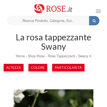
Toggl
navig
La rosa tappezzante
Swany
Home
-
Shop Rose
-
Rose Tappezzanti
-
Swany ®
ALTEZZA
COLORE
PARTICOLARITÀ