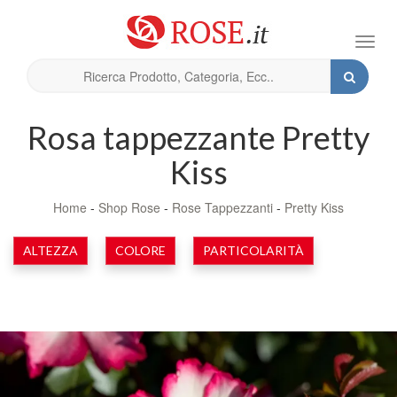
Toggl
navig
Rosa tappezzante Pretty
Kiss
Home
-
Shop Rose
-
Rose Tappezzanti
-
Pretty Kiss
ALTEZZA
COLORE
PARTICOLARITÀ