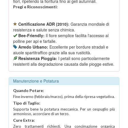
fiori, ripetendo la fioritura fino ai geli autunnali.
Pregi e Riconoscimenti:
Certificazione ADR (2010):
Garanzia mondiale di
resistenza e salute senza chimica.
Bee-Friendly:
Il fiore semplice facilita l'accesso al
polline per api e farfalle.
Arredo Urbano:
Eccellente per bordure stradali e
aiuole spartitraffico grazie alla sua rusticità.
Resistenza Pioggia:
I petali sono particolarmente
resistenti alla degradazione causata dalle piogge estive.
Manutenzione e Potatura
Quando Potare:
Fine inverno (febbraio/marzo), prima della ripresa vegetativa.
Tipo di Taglio:
Supporta bene la potatura meccanica. Per un cespuglio più
armonioso, accorciare di un terzo.
Cure Extra:
Zero trattamenti richiesti. Una concimazione organica