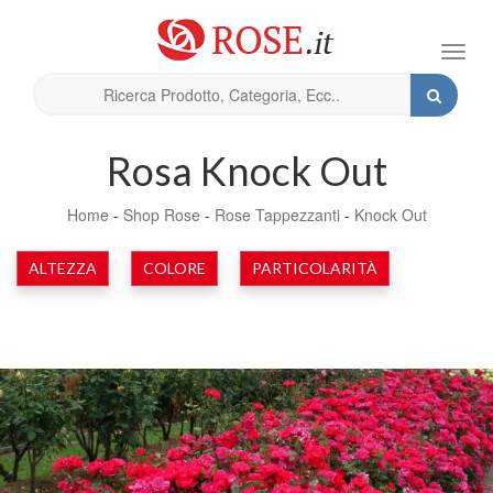
Toggl
navig
Rosa Knock Out
Home
-
Shop Rose
-
Rose Tappezzanti
-
Knock Out
ALTEZZA
COLORE
PARTICOLARITÀ