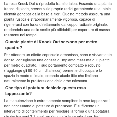
La rosa Knock Out è riprodotta tramite talea. Essendo una pianta
franco di piede, cresce sulle proprie radici garantendo una totale
identità genetica dalla base ai fiori. Questo metodo assicura una
pianta rustica e straordinariamente vigorosa, capace di
rigenerarsi con forza direttamente dal ceppo radicale originale,
rendendola una delle scelte più affidabili per coperture di massa
resistenti nel tempo.
Quante piante di Knock Out servono per metro
quadro?
Per ottenere un effetto coprisuolo armonioso, sano e visivamente
denso, consigliamo una densità di impianto massima di 3 piante
per metro quadrato. Il suo portamento compatto e robusto
(raggiunge gli 80-90 cm di altezza) permette di occupare lo
spazio in modo ottimale, creando aiuole fitte che limitano
naturalmente la proliferazione delle erbe infestanti.
Che tipo di potatura richiede questa rosa
tappezzante?
La manutenzione è estremamente semplice: le rose tappezzanti
non necessitano di potature di precisione. È sufficiente un
intervento di contenimento per regolare la forma o una potatura
più decisa ogni 2-3 anni per rinnovare la vegetazione. Per