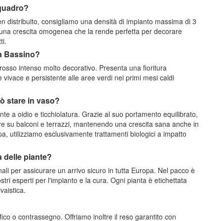
 quadro?
n distribuito, consigliamo una densità di impianto massima di 3
 una crescita omogenea che la rende perfetta per decorare
ti.
osa Bassino?
 rosso intenso molto decorativo. Presenta una fioritura
 vivace e persistente alle aree verdi nei primi mesi caldi
uò stare in vaso?
nte a oidio e ticchiolatura. Grazie al suo portamento equilibrato,
iere su balconi e terrazzi, mantenendo una crescita sana anche in
opa, utilizziamo esclusivamente trattamenti biologici a impatto
à delle piante?
li per assicurare un arrivo sicuro in tutta Europa. Nel pacco è
stri esperti per l'impianto e la cura. Ogni pianta è etichettata
vaistica.
ico o contrassegno. Offriamo inoltre il reso garantito con