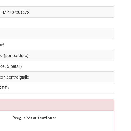
/ Mini-arbustivo
m²
te
(per bordure)
e, 5 petali)
con centro giallo
 ADR)
Pregi e Manutenzione: