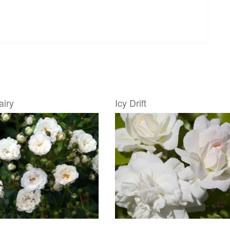
airy
Icy Drift