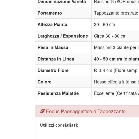
Denominazione Varietà
Bassino ® (KORmousi)
Portamento
Tappezzante prostrato 
Altezza Pianta
30 - 60 cm
Larghezza / Espansione
Circa 60 - 80 cm
Resa in Massa
Massimo 3 piante per 
Distanza in Linea
40 - 50 cm tra le pian
Diametro Fiore
Ø 3-4 cm (Fiore semplic
Colore
Rosso ciliegia intenso 
Resistenza Malattie
Eccellente (Certificata
Focus Paesaggistico e Tappezzante
Utilizzi consigliati: