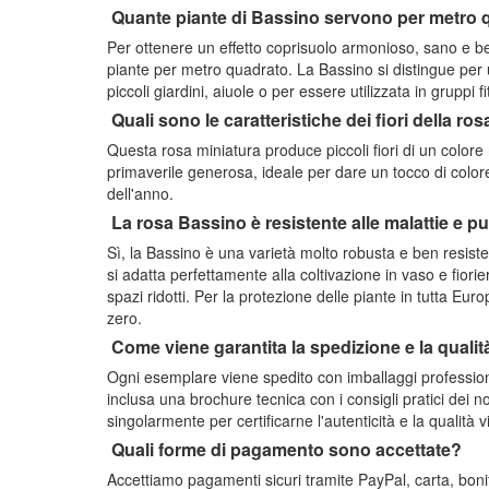
Quante piante di Bassino servono per metro
Per ottenere un effetto coprisuolo armonioso, sano e be
piante per metro quadrato. La Bassino si distingue per
piccoli giardini, aiuole o per essere utilizzata in gruppi fit
Quali sono le caratteristiche dei fiori della r
Questa rosa miniatura produce piccoli fiori di un colore
primaverile generosa, ideale per dare un tocco di colore
dell'anno.
La rosa Bassino è resistente alle malattie e p
Sì, la Bassino è una varietà molto robusta e ben resiste
si adatta perfettamente alla coltivazione in vaso e fior
spazi ridotti. Per la protezione delle piante in tutta Eur
zero.
Come viene garantita la spedizione e la qualit
Ogni esemplare viene spedito con imballaggi professiona
inclusa una brochure tecnica con i consigli pratici dei no
singolarmente per certificarne l'autenticità e la qualità vi
Quali forme di pagamento sono accettate?
Accettiamo pagamenti sicuri tramite PayPal, carta, bonif