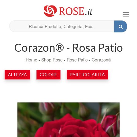
Toggl
navig
Corazon® - Rosa Patio
Home
-
Shop Rose
-
Rose Patio
-
Corazon®
ALTEZZA
COLORE
PARTICOLARITÀ